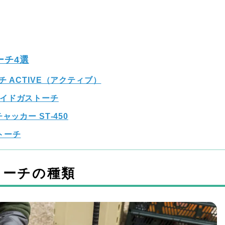
ーチ4選
 ACTIVE（アクティブ）
イドガストーチ
ッカー ST‐450
トーチ
トーチの種類