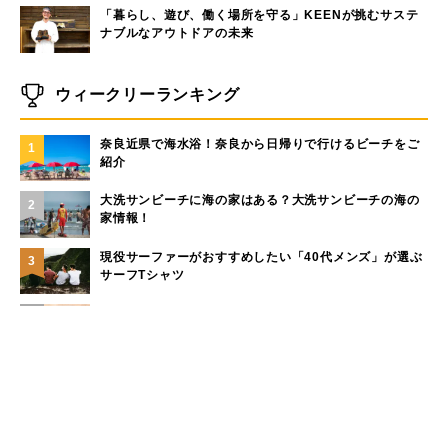
「暮らし、遊び、働く場所を守る」KEENが挑むサステ
ナブルなアウトドアの未来
ウィークリーランキング
奈良近県で海水浴！奈良から日帰りで行けるビーチをご
1
紹介
大洗サンビーチに海の家はある？大洗サンビーチの海の
2
家情報！
現役サーファーがおすすめしたい「40代メンズ」が選ぶ
3
サーフTシャツ
モペットとは？電動アシスト自転車との違い、おすすめ
4
フル電動自転車10選
手稲山の3つの登山コース（初心者〜上級者）と魅力を紹
5
介
もっと見る