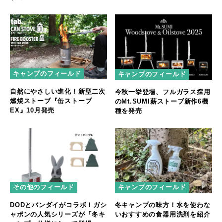
GM1」登場
キャンプのフィールド
キャンプのフィールド
自然にやさしい進化！新型二次
今秋一挙登場、フルガラス採用
燃焼ストーブ『缶ストーブ
のMt.SUMI薪ストーブ新作6機
EX』10月発売
種を発売
キャンプのフィールド
その他のフィールド
冬キャンプの味方！水を使わな
DODとバンダイがコラボ！ガシ
いおすすめの食器用洗剤を紹介
ャポンの人気シリーズが「冬キ