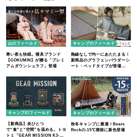
山のフィールド
キャンプのフィールド
寒い夜も快眠。寝具ブランド
熱線なしで均一にあたたまる！
【GOKUMIN】が贈る「プレミ
新商品のグラフェンパウダーシ
アムダウンシュラフ」登場
ート・ベッドタイプが登場
【Makuake先行販売】
キャンプのフィールド
キャンプのフィールド
【新商品】炎ひとつ
秋冬キャンプに最適！Bears
で“食”と“空間”を温める。トヨ
Rockの-15℃寝袋に新色登場
トミ「GEAR MISSION K3-