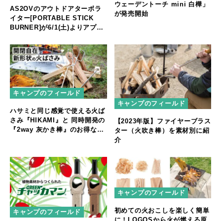
ウェーデントーチ mini 白樺」
AS2OVのアウトドアターボラ
が発売開始
イター[PORTABLE STICK
BURNER]が6/1(土)よりアプリ
で販売開始!!
キャンプのフィールド
キャンプのフィールド
ハサミと同じ感覚で使える火ば
さみ『HIKAMI』と 同時開発の
【2023年版】ファイヤーブラス
『2way 灰かき棒』のお得なセ
ター（火吹き棒）を素材別に紹
ット
介
キャンプのフィールド
初めての火おこしを楽しく簡単
キャンプのフィールド
に！LOGOSから火が燃える原