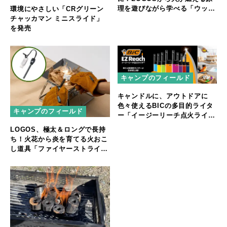
理を遊びながら学べる「ウッド
環境にやさしい「CRグリーン
な火付け体験キット」新発売
チャッカマン ミニスライド」
を発売
キャンプのフィールド
キャンドルに、アウトドアに
色々使えるBICの多目的ライタ
キャンプのフィールド
ー「イージーリーチ点火ライタ
ー」
LOGOS、極太＆ロングで長持
ち！火花から炎を育てる火おこ
し道具「ファイヤーストライカ
ーセット」