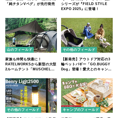
「純チタンVペグ」が先行発売
シリーズが『FIELD STYLE
EXPO 2025』に登場！
山のフィールド
その他のフィールド
家族も仲間も快適に！
【新発売】アウトドア対応の3
RATELWORKSから新型の大型
輪ペットバギー「GO.BUGGY
2ルームテント「MUSCHEL」
Dog」登場！愛犬とのキャンプ
誕生
やフェスをもっと快適に
その他のフィールド
キャンプのフィールド