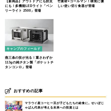
【新商品】アウトドアにも防災
竹素材×コールマン！環境に優
にも！多機能LEDライト「ベン
しい使い切り食器が登場
リーライト 2500」登場
キャンプのフィールド
燕三条の技が光る！重さわずか
113gの純チタン製「ポケットチ
タンコンロ」登場
おすすめの記事
マラウイ産コーヒー豆が子どもたちの給食に。せいぼじ
ゃぱん代表が考える未来への投資とは