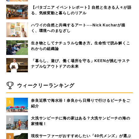
【パタゴニア イベントレポート】自然と生きる人々が語
る、気候変動と暮らしのリアル
ハワイの自然と共鳴するアート──Nick Kucharが描
く、環境へのまなざし
生き物としてナチュラルな働き方。生命性で読み解くこ
れからの組織論
「暮らし、遊び、働く場所を守る」KEENが挑むサステ
ナブルなアウトドアの未来
ウィークリーランキング
奈良近県で海水浴！奈良から日帰りで行けるビーチをご
1
紹介
大洗サンビーチに海の家はある？大洗サンビーチの海の
2
家情報！
現役サーファーがおすすめしたい「40代メンズ」が選ぶ
3