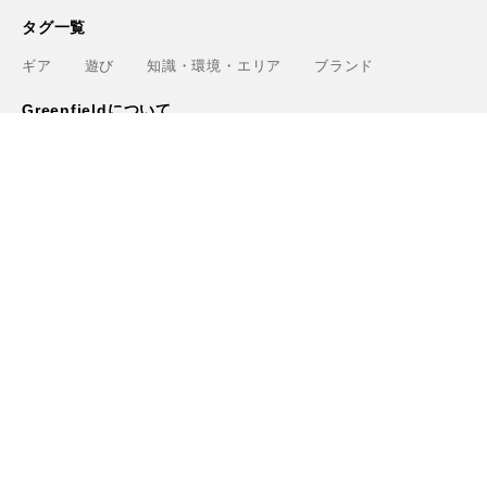
タグ一覧
ギア
遊び
知識・環境・エリア
ブランド
Greenfieldについて
運営会社
利用規約
プライバシーポリシー
お問い合わせ
ライター
関連サービス
アウトドアショップ「Greenfield.od」
アウトドアフィールド撮影「Location Studio」
トレーニング検索サイト「Training.Greenfield」