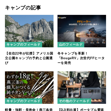
キャンプの記事
キャンプのフィールド
山のフィールド
【在住22年が伝授】アメリカ国
冬キャンプを革新！
立公園キャンプの予約と公園選
「BougeRV」次世代FFヒータ
び
ーを発売
キャンプのフィールド
その他のフィールド
軽量・強靭・長寿命！燕三条発
【DJI初出展】ポータブル電源