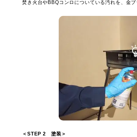
焚き火台やBBQコンロについている汚れを、金
＜STEP 2 塗装＞