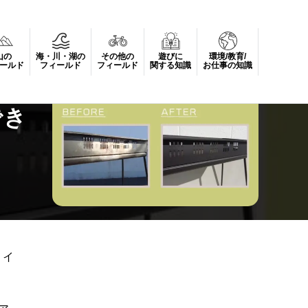
山の
海・川・湖の
その他の
遊びに
環境/教育/
ー)」
ールド
フィールド
フィールド
関する知識
お仕事の知識
でき
メイ