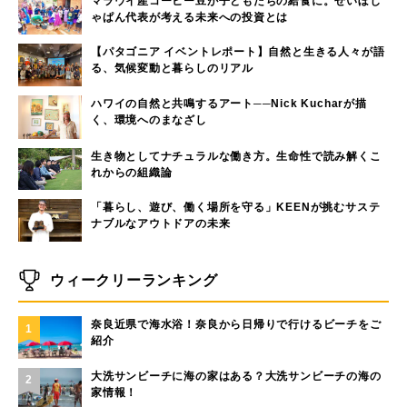
マラウイ産コーヒー豆が子どもたちの給食に。せいぼじ
ゃぱん代表が考える未来への投資とは
【パタゴニア イベントレポート】自然と生きる人々が語
る、気候変動と暮らしのリアル
ハワイの自然と共鳴するアート──Nick Kucharが描
く、環境へのまなざし
生き物としてナチュラルな働き方。生命性で読み解くこ
れからの組織論
「暮らし、遊び、働く場所を守る」KEENが挑むサステ
ナブルなアウトドアの未来
ウィークリーランキング
奈良近県で海水浴！奈良から日帰りで行けるビーチをご
1
紹介
大洗サンビーチに海の家はある？大洗サンビーチの海の
2
家情報！