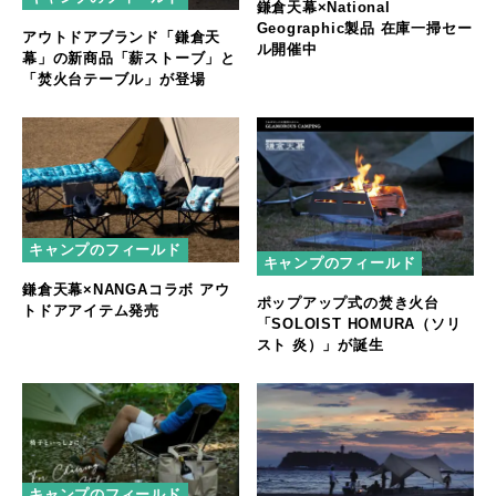
鎌倉天幕×National
Geographic製品 在庫一掃セー
アウトドアブランド「鎌倉天
ル開催中
幕」の新商品「薪ストーブ」と
「焚火台テーブル」が登場
キャンプのフィールド
キャンプのフィールド
鎌倉天幕×NANGAコラボ アウ
ポップアップ式の焚き火台
トドアアイテム発売
「SOLOIST HOMURA（ソリ
スト 炎）」が誕生
キャンプのフィールド