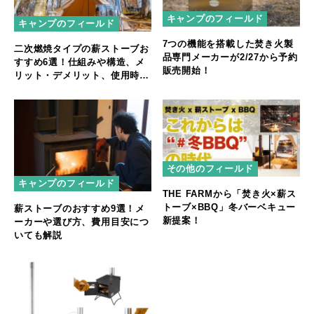
キャンプのフィールド
キャンプのフィールド
7つの機能を搭載した焚き火製
二次燃焼タイプの薪ストーブお
品専門メーカーが2/27から予約
すすめ6選！仕組みや構造、メ
販売開始！
リット・デメリット、使用時の
注意点も解説
その他のフィールド
キャンプのフィールド
THE FARMから「焚き火×薪ス
トーブ×BBQ」冬バーベキュー
薪ストーブのおすすめ9選！メ
新提案！
ーカーや選び方、費用目安につ
いても解説