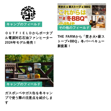
キャンプのフィールド
その他のフィールド
ＯＵＴＦＩＥＬＤからポータブ
THE FARMから「焚き火×薪ス
ル電源対応石油ファンヒーター
トーブ×BBQ」冬バーベキュー
2024年モデル発売！
新提案！
キャンプのフィールド
ガスボンベやガス缶を冬キャン
プで使う際の注意点を紹介しま
す