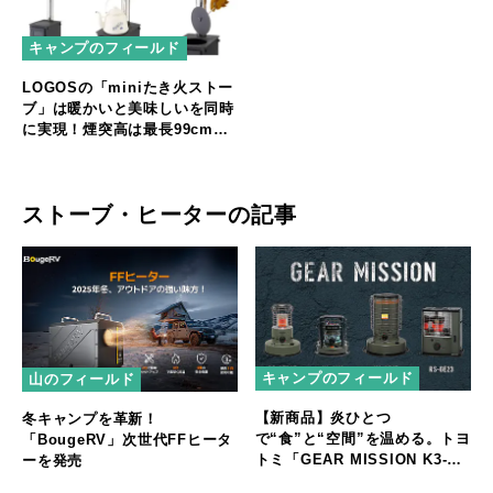
キャンプのフィールド
LOGOSの「miniたき火ストー
ブ」は暖かいと美味しいを同時
に実現！煙突高は最長99cm！
直火調理も可能なコンパクト薪
ストーブ
ストーブ・ヒーターの記事
キャンプのフィールド
山のフィールド
【新商品】炎ひとつ
冬キャンプを革新！
で“食”と“空間”を温める。トヨ
「BougeRV」次世代FFヒータ
トミ「GEAR MISSION K3-
ーを発売
GM1」登場