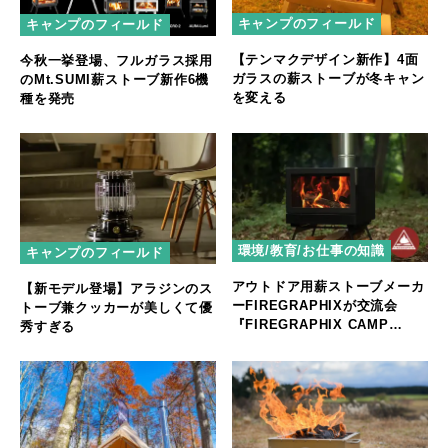
キャンプのフィールド
キャンプのフィールド
【テンマクデザイン新作】4面
今秋一挙登場、フルガラス採用
ガラスの薪ストーブが冬キャン
のMt.SUMI薪ストーブ新作6機
を変える
種を発売
環境/教育/お仕事の知識
キャンプのフィールド
アウトドア用薪ストーブメーカ
【新モデル登場】アラジンのス
ーFIREGRAPHIXが交流会
トーブ兼クッカーが美しくて優
『FIREGRAPHIX CAMP
秀すぎる
MEETING』を開催