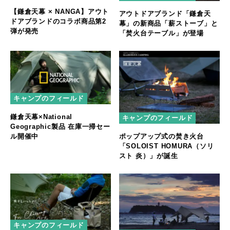
【鎌倉天幕 × NANGA】アウト
アウトドアブランド「鎌倉天
ドアブランドのコラボ商品第2
幕」の新商品「薪ストーブ」と
弾が発売
「焚火台テーブル」が登場
キャンプのフィールド
鎌倉天幕×National
キャンプのフィールド
Geographic製品 在庫一掃セー
ル開催中
ポップアップ式の焚き火台
「SOLOIST HOMURA（ソリ
スト 炎）」が誕生
キャンプのフィールド