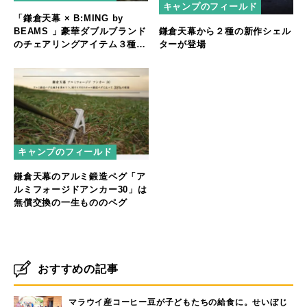
キャンプのフィールド
「鎌倉天幕 × B:MING by
BEAMS 」豪華ダブルブランド
鎌倉天幕から２種の新作シェル
のチェアリングアイテム３種発
ターが登場
売
キャンプのフィールド
鎌倉天幕のアルミ鍛造ペグ「ア
ルミフォージドアンカー30」は
無償交換の一生もののペグ
おすすめの記事
マラウイ産コーヒー豆が子どもたちの給食に。せいぼじ