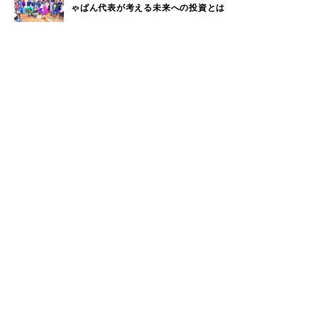
ゃぱん代表が考える未来への投資とは
【パタゴニア イベントレポート】自然と生きる人々が語
る、気候変動と暮らしのリアル
ハワイの自然と共鳴するアート──Nick Kucharが描
く、環境へのまなざし
生き物としてナチュラルな働き方。生命性で読み解くこ
れからの組織論
「暮らし、遊び、働く場所を守る」KEENが挑むサステ
ナブルなアウトドアの未来
ウィークリーランキング
奈良近県で海水浴！奈良から日帰りで行けるビーチをご
1
紹介
大洗サンビーチに海の家はある？大洗サンビーチの海の
2
家情報！