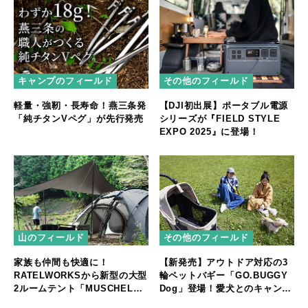
キャンプのフィールド
その他のフィールド
軽量・強靭・長寿命！燕三条発
【DJI初出展】ポータブル電源
「純チタンVペグ」が先行発売
シリーズが『FIELD STYLE
EXPO 2025』に登場！
山のフィールド
その他のフィールド
家族も仲間も快適に！
【新発売】アウトドア対応の3
RATELWORKSから新型の大型
輪ペットバギー「GO.BUGGY
2ルームテント「MUSCHEL」
Dog」登場！愛犬とのキャンプ
誕生
やフェスをもっと快適に