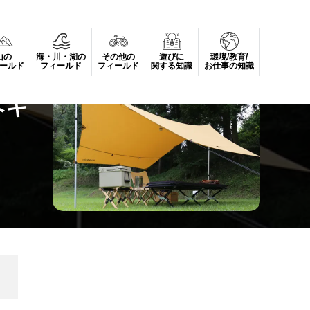
山の
海・川・湖の
その他の
遊びに
環境/教育/
AGON TARP」が誕生
ールド
フィールド
フィールド
関する知識
お仕事の知識
ヘキ