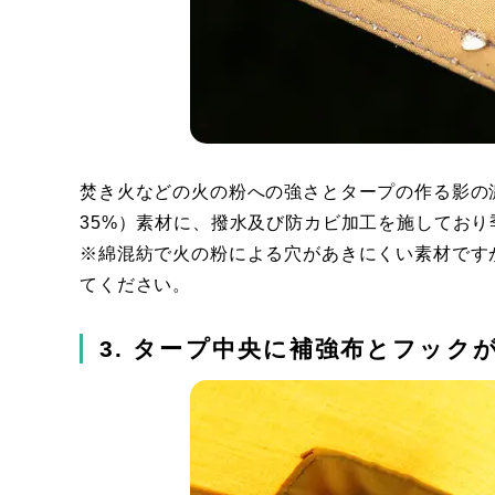
焚き火などの火の粉への強さとタープの作る影の濃
35%）素材に、撥水及び防カビ加工を施してお
※綿混紡で火の粉による穴があきにくい素材です
てください。
3. タープ中央に補強布とフック