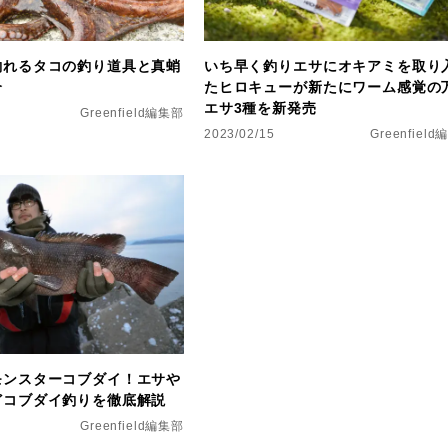
釣れるタコの釣り道具と真蛸
いち早く釣りエサにオキアミを取り
介
たヒロキューが新たにワーム感覚の
エサ3種を新発売
Greenfield編集部
2023/02/15
Greenfiel
モンスターコブダイ！エサや
どコブダイ釣りを徹底解説
Greenfield編集部