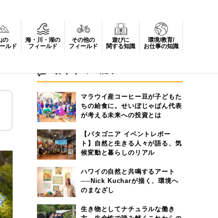
山の
海・川・湖の
その他の
遊びに
環境/教育/
ールド
フィールド
フィールド
関する知識
お仕事の知識
おすすめの記事
マラウイ産コーヒー豆が子どもた
ちの給食に。せいぼじゃぱん代表
が考える未来への投資とは
【パタゴニア イベントレポー
ト】自然と生きる人々が語る、気
候変動と暮らしのリアル
ハワイの自然と共鳴するアート
──Nick Kucharが描く、環境へ
のまなざし
生き物としてナチュラルな働き