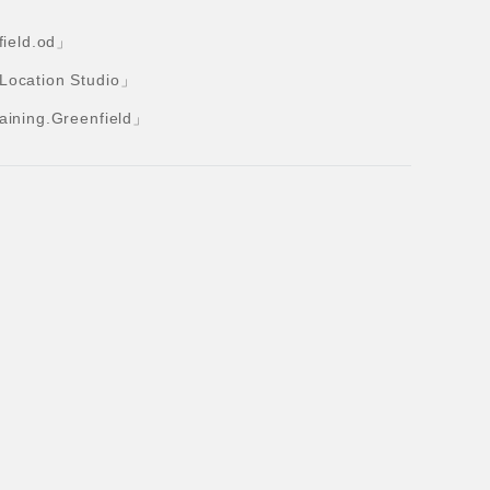
eld.od」
tion Studio」
ng.Greenfield」