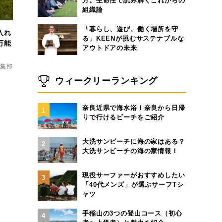
方。生命性で読み解くこれからの
組織論
「暮らし、遊び、働く場所を守
入れ
る」KEENが挑むサステナブルな
万能
アウトドアの未来
d編集部
ウィークリーランキング
奈良近県で海水浴！奈良から日帰
1
りで行けるビーチをご紹介
大洗サンビーチに海の家はある？
2
大洗サンビーチの海の家情報！
現役サーファーがおすすめしたい
3
「40代メンズ」が選ぶサーフTシ
ャツ
手稲山の3つの登山コース（初心
4