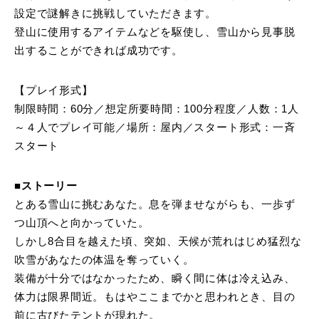
設定で謎解きに挑戦していただきます。
登山に使用するアイテムなどを駆使し、雪山から見事脱
出することができれば成功です。
【プレイ形式】
制限時間：60分／想定所要時間：100分程度／人数：1人
～４人でプレイ可能／場所：屋内／スタート形式：一斉
スタート
■ストーリー
とある雪山に挑むあなた。息を弾ませながらも、一歩ず
つ山頂へと向かっていた。
しかし8合目を越えた頃、突如、天候が荒れはじめ猛烈な
吹雪があなたの体温を奪っていく。
装備が十分ではなかったため、瞬く間に体は冷え込み、
体力は限界間近。もはやここまでかと思われとき、目の
前に古びたテントが現れた。