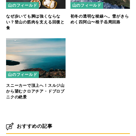
山のフィールド
山のフィールド
なぜ歩いても脚は強くならな
初冬の透明な稜線へ。雪がきら
い？登山の筋肉を支える回復と
めく四阿山〜根子岳周回路
食
山のフィールド
スニーカーで頂上へ！スルジ山
から望むクロアチア・ドブロブ
ニクの絶景
おすすめの記事