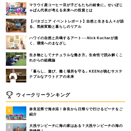
マラウイ産コーヒー豆が子どもたちの給食に。せいぼじ
ゃぱん代表が考える未来への投資とは
【パタゴニア イベントレポート】自然と生きる人々が語
る、気候変動と暮らしのリアル
ハワイの自然と共鳴するアート──Nick Kucharが描
く、環境へのまなざし
生き物としてナチュラルな働き方。生命性で読み解くこ
れからの組織論
「暮らし、遊び、働く場所を守る」KEENが挑むサステ
ナブルなアウトドアの未来
ウィークリーランキング
奈良近県で海水浴！奈良から日帰りで行けるビーチをご
1
紹介
大洗サンビーチに海の家はある？大洗サンビーチの海の
2
家情報！