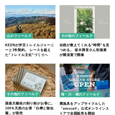
山のフィールド
その他のフィールド
KEENが伊豆トレイルジャーニ
自然が教えてくれる“時間”を見
ーと3年契約。 レースを超え
つめる。 坂木茜音さん初個展
た“トレイル文化”づくりへ
が横須賀で開催
その他のフィールド
海・川・湖のフィールド
国産爪楊枝の削り粉がお香に。
廃漁具をアップサイクルした
100％天然のお香「白樺と除虫
「amuca®」公式オンラインス
菊」が発売
トアで全国販売を開始