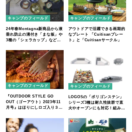
キャンプのフィールド
キャンプのフィールド
24年春Montagna新商品から液
アウトドアで活躍できる画期的
垂れ防止の溝付き「まな板」や
なプレート 「Cuitisanプレー
3種の「シェラカップ」など普
ト」と「Cuitisanサークル」
段使いも可能な調理ギアが新登
場
キャンプのフィールド
キャンプのフィールド
『OUTDOOR STYLE GO
LOGOSの「ポリゴンステン」
OUT（ゴーアウト）2023年11
シリーズ3種は耐久性抜群で直
月号』はほりにしロゴ入り３
火やオーブンにも対応！組み合
in1 カトラリーの特別付録付き
わせ自由自在でテーブルコーデ
ィネート