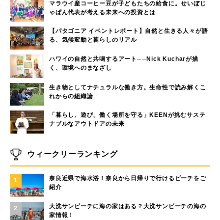
マラウイ産コーヒー豆が子どもたちの給食に。せいぼじ
ゃぱん代表が考える未来への投資とは
【パタゴニア イベントレポート】自然と生きる人々が語
る、気候変動と暮らしのリアル
ハワイの自然と共鳴するアート──Nick Kucharが描
く、環境へのまなざし
生き物としてナチュラルな働き方。生命性で読み解くこ
れからの組織論
「暮らし、遊び、働く場所を守る」KEENが挑むサステ
ナブルなアウトドアの未来
ウィークリーランキング
奈良近県で海水浴！奈良から日帰りで行けるビーチをご
1
紹介
大洗サンビーチに海の家はある？大洗サンビーチの海の
2
家情報！