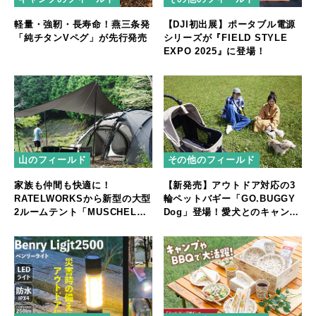
軽量・強靭・長寿命！燕三条発
【DJI初出展】ポータブル電源
「純チタンVペグ」が先行発売
シリーズが『FIELD STYLE
EXPO 2025』に登場！
山のフィールド
その他のフィールド
家族も仲間も快適に！
【新発売】アウトドア対応の3
RATELWORKSから新型の大型
輪ペットバギー「GO.BUGGY
2ルームテント「MUSCHEL」
Dog」登場！愛犬とのキャンプ
誕生
やフェスをもっと快適に