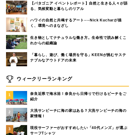
【パタゴニア イベントレポート】自然と生きる人々が語
る、気候変動と暮らしのリアル
ハワイの自然と共鳴するアート──Nick Kucharが描
く、環境へのまなざし
生き物としてナチュラルな働き方。生命性で読み解くこ
れからの組織論
「暮らし、遊び、働く場所を守る」KEENが挑むサステ
ナブルなアウトドアの未来
ウィークリーランキング
奈良近県で海水浴！奈良から日帰りで行けるビーチをご
1
紹介
大洗サンビーチに海の家はある？大洗サンビーチの海の
2
家情報！
現役サーファーがおすすめしたい「40代メンズ」が選ぶ
3
サーフTシャツ