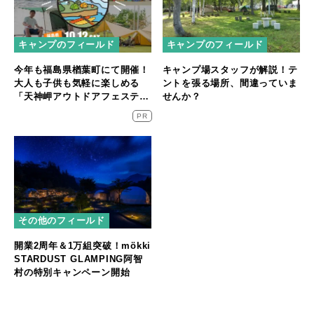
キャンプのフィールド
キャンプのフィールド
今年も福島県楢葉町にて開催！
キャンプ場スタッフが解説！テ
大人も子供も気軽に楽しめる
ントを張る場所、間違っていま
「天神岬アウトドアフェスティ
せんか？
バル」が10/12開催！
PR
その他のフィールド
開業2周年＆1万組突破！mökki
STARDUST GLAMPING阿智
村の特別キャンペーン開始