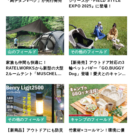
「純チタンVペグ」が先行発売
シリーズが『FIELD STYLE
EXPO 2025』に登場！
山のフィールド
その他のフィールド
家族も仲間も快適に！
【新発売】アウトドア対応の3
RATELWORKSから新型の大型
輪ペットバギー「GO.BUGGY
2ルームテント「MUSCHEL」
Dog」登場！愛犬とのキャンプ
誕生
やフェスをもっと快適に
その他のフィールド
キャンプのフィールド
【新商品】アウトドアにも防災
竹素材×コールマン！環境に優