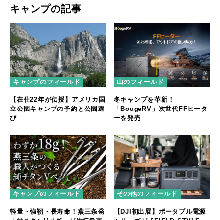
キャンプの記事
キャンプのフィールド
山のフィールド
【在住22年が伝授】アメリカ国
冬キャンプを革新！
立公園キャンプの予約と公園選
「BougeRV」次世代FFヒータ
び
ーを発売
キャンプのフィールド
その他のフィールド
軽量・強靭・長寿命！燕三条発
【DJI初出展】ポータブル電源