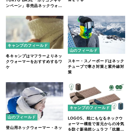
TOKYO BASE「ポリゴンキャ
ンペーン」非売品ネックウォー
マーをプレゼント！
キャンプのフィールド
山のフィールド
冬キャンプはマフラーよりネッ
スキー・スノーボードはネック
クウォーマーをおすすめするワ
チューブで寒さ対策と紫外線対
ケ
策
キャンプのフィールド
山のフィールド
LOGOS、枕にもなるネックウ
ォーマー構造で首元からの冷気
登山用ネックウォーマー・ネッ
を防ぐ新発想シュラフ「抗菌防