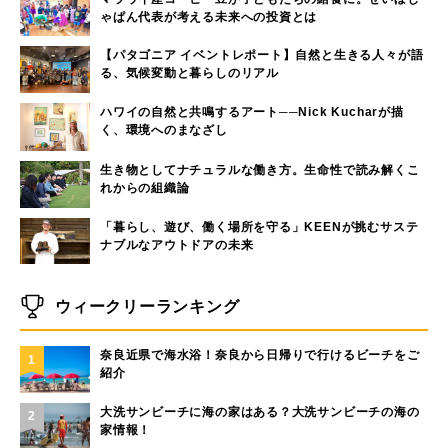
ゃぱん代表が考える未来への投資とは
【パタゴニア イベントレポート】自然と生きる人々が語
る、気候変動と暮らしのリアル
ハワイの自然と共鳴するアート──Nick Kucharが描
く、環境へのまなざし
生き物としてナチュラルな働き方。生命性で読み解くこ
れからの組織論
「暮らし、遊び、働く場所を守る」KEENが挑むサステ
ナブルなアウトドアの未来
ウィークリーランキング
奈良近県で海水浴！奈良から日帰りで行けるビーチをご
1
紹介
大洗サンビーチに海の家はある？大洗サンビーチの海の
2
家情報！