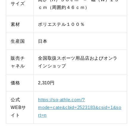
サイズ
ｃｍ（周囲約４６ｃｍ）
素材
ポリエステル１００％
生産国
日本
販売チ
全国取扱スポーツ用品店およびオンラ
ャネル
インショップ
価格
2,310円
公式
https://sq-athle.com/?
WEBサ
mode=cate&cbid=2523183&csid=1&so
イト
rt=n