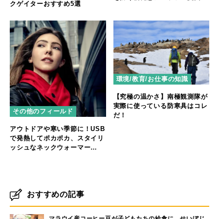
クゲイターおすすめ5選
臭 丸洗いウォーマーシュラ
フ」シリーズ2種 新発売
環境/教育/お仕事の知識
【究極の温かさ】南極観測隊が
実際に使っている防寒具はコレ
その他のフィールド
だ！
アウトドアや寒い季節に！USB
で発熱してポカポカ、スタイリ
ッシュなネックウォーマー
「SUSTAIN」を自社ECで販売
開始
おすすめの記事
マラウイ産コーヒー豆が子どもたちの給食に。せいぼじ