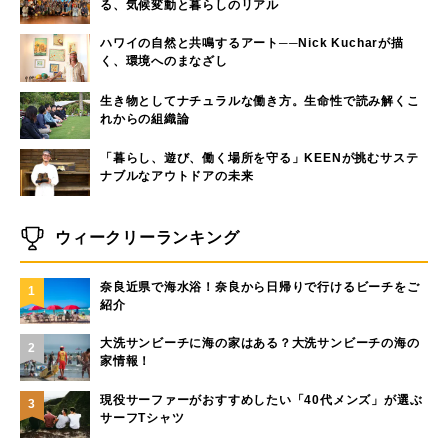
る、気候変動と暮らしのリアル
ハワイの自然と共鳴するアート──Nick Kucharが描
く、環境へのまなざし
生き物としてナチュラルな働き方。生命性で読み解くこ
れからの組織論
「暮らし、遊び、働く場所を守る」KEENが挑むサステ
ナブルなアウトドアの未来
ウィークリーランキング
奈良近県で海水浴！奈良から日帰りで行けるビーチをご
1
紹介
大洗サンビーチに海の家はある？大洗サンビーチの海の
2
家情報！
現役サーファーがおすすめしたい「40代メンズ」が選ぶ
3
サーフTシャツ