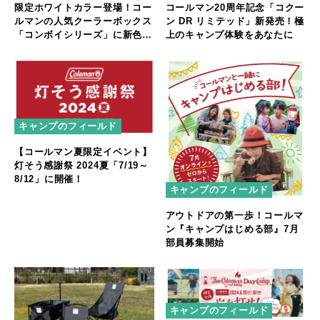
限定ホワイトカラー登場！コー
コールマン20周年記念「コクー
ルマンの人気クーラーボックス
ン DR リミテッド」新発売！極
「コンボイシリーズ」に新色追
上のキャンプ体験をあなたに
加
キャンプのフィールド
【コールマン夏限定イベント】
灯そう感謝祭 2024夏「7/19～
8/12」に開催！
キャンプのフィールド
アウトドアの第一歩！コールマ
ン『キャンプはじめる部』7月
部員募集開始
キャンプのフィールド