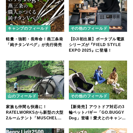
キャンプのフィールド
その他のフィールド
軽量・強靭・長寿命！燕三条発
【DJI初出展】ポータブル電源
「純チタンVペグ」が先行発売
シリーズが『FIELD STYLE
EXPO 2025』に登場！
山のフィールド
その他のフィールド
家族も仲間も快適に！
【新発売】アウトドア対応の3
RATELWORKSから新型の大型
輪ペットバギー「GO.BUGGY
2ルームテント「MUSCHEL」
Dog」登場！愛犬とのキャンプ
誕生
やフェスをもっと快適に