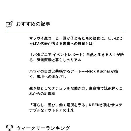
ル
ル
ャ
ャ
ド
ド
ン
ン
プ
プ
【TokyoCamp×Optionコラボ
TokyoCampの「タフライトボ
の
の
商品第一弾】軽量ミニテーブル
ックス」がAmazon売上げ1位
フ
フ
ィ
ィ
『エアライトテーブル』を発売
を獲得
ー
ー
キ
ル
ル
ャ
ド
ド
ン
プ
【TokyoCamp】関西最大級の
TokyoCampの薪割りクサビ
の
アウトドアイベントOUTDOOR
『クサビタワー』が、Amazon
フ
ィ
PARKに新製品「タフライトボ
ベストセラー売れ筋ランキング
ー
ックス」「ブラックフェニック
1位獲得
ル
スタープ」など出展
ド
『TokyoCamp焚き火台』が、
Amazonベストセラー売れ筋ラ
ンキング1位を獲得！
おすすめの記事