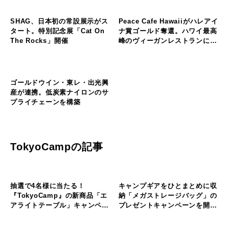
ド
自然が教えてくれる“時間”を見
つめる。 坂木茜音さん初個展
海
が横須賀で開催
・
そ
川
山のフィールド
の
・
他
湖
KEENが伊豆トレイルジャーニ
の
の
ーと3年契約。 レースを超え
フ
フ
ィ
ィ
た“トレイル文化”づくりへ
ー
ー
ル
ル
そ
そ
ド
ド
の
の
他
他
国産爪楊枝の削り粉がお香に。
廃漁具をアップサイクルした
の
の
100％天然のお香「白樺と除虫
「amuca®」公式オンラインス
フ
フ
ィ
ィ
菊」が発売
トアで全国販売を開始
ー
ー
ル
ル
そ
ド
ド
の
他
SHAG、日本初の常設展示がス
Peace Cafe Hawaiiがハレアイ
の
タート。特別記念展「Cat On
ナ賞ゴールド奪還。ハワイ最高
フ
ィ
The Rocks」開催
峰のヴィーガンレストランに返
ー