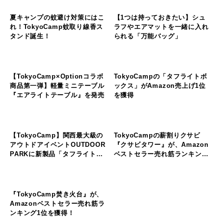
り咲く
ル
ド
ゴールドウイン・東レ・出光興
産が連携。低炭素ナイロンのサ
キ
キ
プライチェーンを構築
ャ
ャ
ン
ン
プ
プ
の
の
フ
フ
ィ
ィ
TokyoCampの記事
ー
ー
キ
キ
ル
ル
ャ
ャ
ド
ド
ン
ン
プ
プ
抽選で4名様に当たる！
キャンプギアをひとまとめに収
の
の
『TokyoCamp』の新商品「エ
納「メガストレージバッグ」の
フ
フ
ィ
ィ
アライトテーブル」キャンペー
プレゼントキャンペーンを開
ー
ー
ン
催！
キ
キ
ル
ル
ャ
ャ
ド
ド
ン
ン
プ
プ
夏キャンプの蚊避け対策にはこ
【1つは持っておきたい】シュ
の
の
れ！TokyoCamp蚊取り線香ス
ラフやエアマットを一緒に入れ
フ
フ
ィ
ィ
タンド誕生！
られる「万能バッグ」
ー
ー
キ
キ