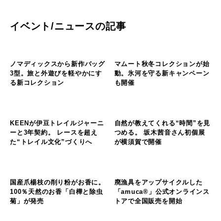
山のフィールド
家族も仲間も快適に！
RATELWORKSから新型の大型
2ルームテント「MUSCHEL」
誕生
イベント/ニュースの記事
そ
その他のフィールド
その他のフィールド
の
他
ノマディックスから新作バッグ
マムート秋冬コレクションが始
の
3型。旅と外遊びを軽やかにす
動。氷河を守る新キャンペーン
フ
る新コレクション
ィ
も開催
ー
ル