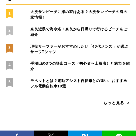
マラウイ産コーヒー豆が子どもたちの給食に。せいぼじ
ゃぱん代表が考える未来への投資とは
【パタゴニア イベントレポート】自然と生きる人々が語
る、気候変動と暮らしのリアル
ハワイの自然と共鳴するアート──Nick Kucharが描
く、環境へのまなざし
生き物としてナチュラルな働き方。生命性で読み解くこ
れからの組織論
「暮らし、遊び、働く場所を守る」KEENが挑むサステ
ナブルなアウトドアの未来
ウィークリーランキング
大洗サンビーチに海の家はある？大洗サンビーチの海の
1
家情報！
奈良近県で海水浴！奈良から日帰りで行けるビーチをご