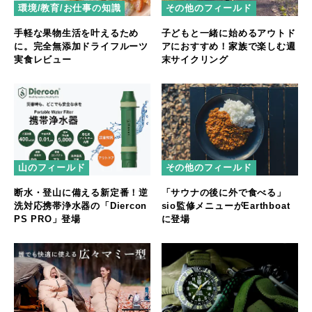
環境/教育/お仕事の知識
その他のフィールド
手軽な果物生活を叶えるため
子どもと一緒に始めるアウトド
に。完全無添加ドライフルーツ
アにおすすめ！家族で楽しむ週
実食レビュー
末サイクリング
山のフィールド
その他のフィールド
断水・登山に備える新定番！逆
「サウナの後に外で食べる」
洗対応携帯浄水器の「Diercon
sio監修メニューがEarthboat
PS PRO」登場
に登場