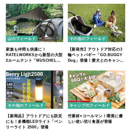
山のフィールド
その他のフィールド
家族も仲間も快適に！
【新発売】アウトドア対応の3
RATELWORKSから新型の大型
輪ペットバギー「GO.BUGGY
2ルームテント「MUSCHEL」
Dog」登場！愛犬とのキャンプ
誕生
やフェスをもっと快適に
その他のフィールド
キャンプのフィールド
【新商品】アウトドアにも防災
竹素材×コールマン！環境に優
にも！多機能LEDライト「ベン
しい使い切り食器が登場
リーライト 2500」登場