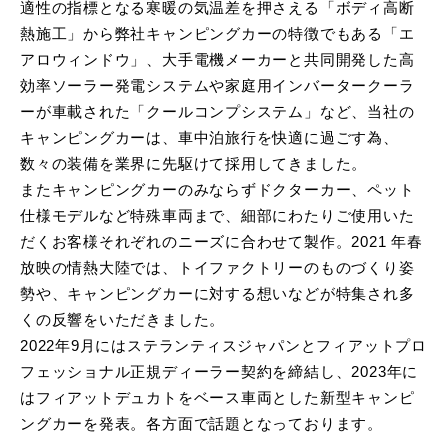
適性の指標となる寒暖の気温差を押さえる「ボディ高断
熱施工」から弊社キャンピングカーの特徴でもある「エ
アロウィンドウ」、大手電機メーカーと共同開発した高
効率ソーラー発電システムや家庭用インバータークーラ
ーが車載された「クールコンプシステム」など、当社の
キャンピングカーは、車中泊旅行を快適に過ごす為、
数々の装備を業界に先駆けて採用してきました。
またキャンピングカーのみならずドクターカー、ペット
仕様モデルなど特殊車両まで、細部にわたりご使用いた
だくお客様それぞれのニーズに合わせて製作。2021 年春
放映の情熱大陸では、トイファクトリーのものづくり姿
勢や、キャンピングカーに対する想いなどが特集され多
くの反響をいただきました。
2022年9月にはステランティスジャパンとフィアットプロ
フェッショナル正規ディーラー契約を締結し、2023年に
はフィアットデュカトをベース車両とした新型キャンピ
ングカーを発表。各方面で話題となっております。