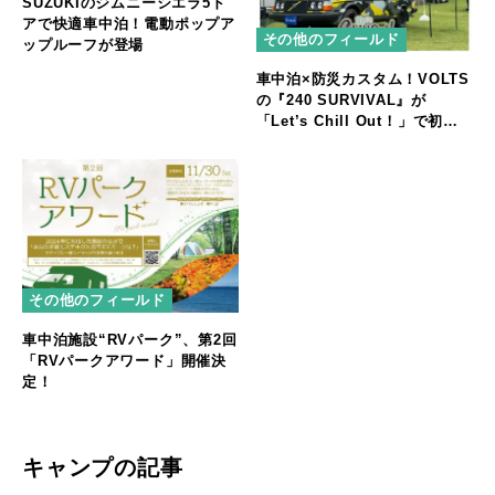
SUZUKIのジムニーシエラ5ド
アで快適車中泊！電動ポップア
その他のフィールド
ップルーフが登場
車中泊×防災カスタム！VOLTS
の『240 SURVIVAL』が
「Let’s Chill Out！」で初公
開
その他のフィールド
車中泊施設“RVパーク”、第2回
「RVパークアワード」開催決
定！
キャンプの記事