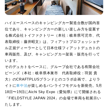
ハイエースベースのキャンピングカー製造台数が国内首
位であり、キャンピングカーの新しい楽しみ方を提案す
る株式会社トイファクトリー（本社：岐阜県可児市、代
表取締役：藤井昭文）は、フィアットプロフェッショナ
ル正規ディーラーとして日本仕様フィアットデュカトの
車両販売、及び、キャンピングカー架装・販売を行って
います。
そのデュカトをベースに、グループ会社である有限会社
ビーンズ（本社：岐阜県本巣市 代表取締役：羽賀 貴
大）のCRAFTPLUSブランドとのコラボ企画で、よりラ
イトに
車中泊
が楽しめるバンライフモデルを新発売。5月
18日〜19日にAichi Sky Expo（愛知県）にて開催される
「FIELDSTYLE JAPAN 2024」の会場で車両を初展示い
たします。