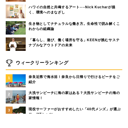
ハワイの自然と共鳴するアート──Nick Kucharが描
く、環境へのまなざし
生き物としてナチュラルな働き方。生命性で読み解くこ
れからの組織論
「暮らし、遊び、働く場所を守る」KEENが挑むサステ
ナブルなアウトドアの未来
ウィークリーランキング
奈良近県で海水浴！奈良から日帰りで行けるビーチをご
1
紹介
大洗サンビーチに海の家はある？大洗サンビーチの海の
2
家情報！
現役サーファーがおすすめしたい「40代メンズ」が選ぶ
3
サーフTシャツ
モペットとは？電動アシスト自転車との違い、おすすめ
4