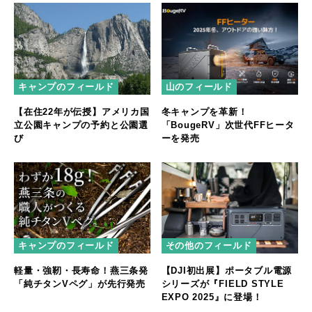
キャンプのフィールド
山のフィールド
【在住22年が伝授】アメリカ国
冬キャンプを革新！
立公園キャンプの予約と公園選
「BougeRV」次世代FFヒータ
び
ーを発売
キャンプのフィールド
その他のフィールド
軽量・強靭・長寿命！燕三条発
【DJI初出展】ポータブル電源
「純チタンVペグ」が先行発売
シリーズが『FIELD STYLE
EXPO 2025』に登場！