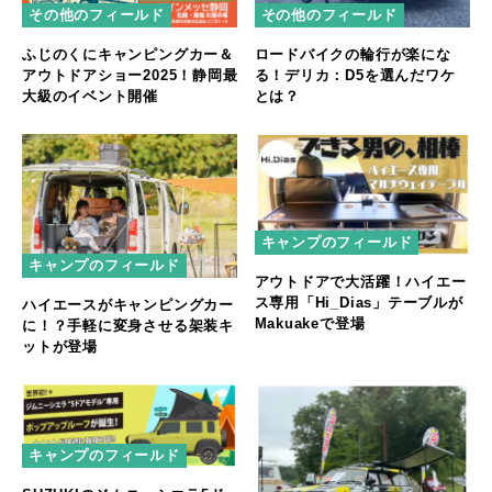
その他のフィールド
その他のフィールド
ふじのくにキャンピングカー＆
ロードバイクの輪行が楽にな
アウトドアショー2025！静岡最
る！デリカ：D5を選んだワケ
大級のイベント開催
とは？
キャンプのフィールド
キャンプのフィールド
アウトドアで大活躍！ハイエー
ス専用「Hi_Dias」テーブルが
ハイエースがキャンピングカー
Makuakeで登場
に！？手軽に変身させる架装キ
ットが登場
キャンプのフィールド