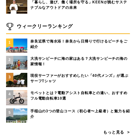
「暮らし、遊び、働く場所を守る」KEENが挑むサステ
ナブルなアウトドアの未来
ウィークリーランキング
奈良近県で海水浴！奈良から日帰りで行けるビーチをご
1
紹介
大洗サンビーチに海の家はある？大洗サンビーチの海の
2
家情報！
現役サーファーがおすすめしたい「40代メンズ」が選ぶ
3
サーフTシャツ
モペットとは？電動アシスト自転車との違い、おすすめ
4
フル電動自転車10選
手稲山の3つの登山コース（初心者〜上級者）と魅力を紹
5
介
もっと見る