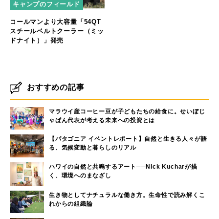
キャンプのフィールド
コールマンより大容量「54QT
スチールベルトクーラー（ミッ
ドナイト）」発売
おすすめの記事
マラウイ産コーヒー豆が子どもたちの給食に。せいぼじ
ゃぱん代表が考える未来への投資とは
【パタゴニア イベントレポート】自然と生きる人々が語
る、気候変動と暮らしのリアル
ハワイの自然と共鳴するアート──Nick Kucharが描
く、環境へのまなざし
生き物としてナチュラルな働き方。生命性で読み解くこ
れからの組織論