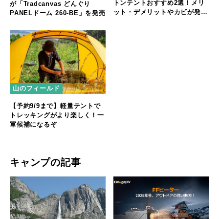
トンテントおすすめ2選！メリ
が「Tradcanvas どんぐり
ット・デメリットやカビが発生
PANELドーム 260-BE」を発売
した際の手入れ方法も解説
山のフィールド
【予約9/9まで】軽量テントで
トレッキングがより楽しく！一
軍候補になるぞ
キャンプの記事