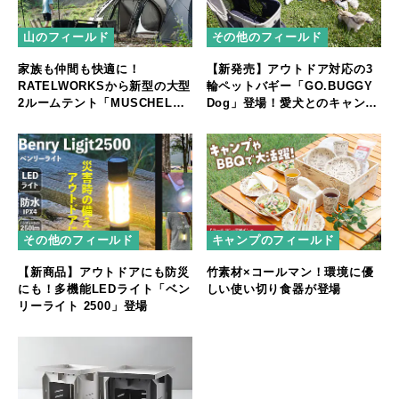
山のフィールド
その他のフィールド
家族も仲間も快適に！
【新発売】アウトドア対応の3
RATELWORKSから新型の大型
輪ペットバギー「GO.BUGGY
2ルームテント「MUSCHEL」
Dog」登場！愛犬とのキャンプ
誕生
やフェスをもっと快適に
その他のフィールド
キャンプのフィールド
【新商品】アウトドアにも防災
竹素材×コールマン！環境に優
にも！多機能LEDライト「ベン
しい使い切り食器が登場
リーライト 2500」登場