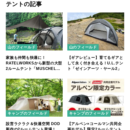
テントの記事
山のフィールド
山のフィールド
家族も仲間も快適に！
【ギアレビュー】育てるギアと
RATELWORKSから新型の大型
して永く付き合える！U.L.テン
2ルームテント「MUSCHEL」
ト「ゼインアーツ・ヤール2」
誕生
キャンプのフィールド
キャンプのフィールド
【アルペン×コールマン共同企
設営ラクラク＆快適空間 DOD
画モデル】限定2ルームテント
新作の2ルームテント登場！