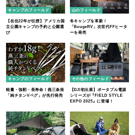
キャンプのフィールド
山のフィールド
【在住22年が伝授】アメリカ国
冬キャンプを革新！
立公園キャンプの予約と公園選
「BougeRV」次世代FFヒータ
び
ーを発売
キャンプのフィールド
その他のフィールド
軽量・強靭・長寿命！燕三条発
【DJI初出展】ポータブル電源
「純チタンVペグ」が先行発売
シリーズが『FIELD STYLE
EXPO 2025』に登場！