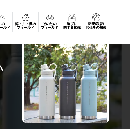
山の
海・川・湖の
その他の
遊びに
環境/教育/
ールド
フィールド
フィールド
関する知識
お仕事の知識
ハ