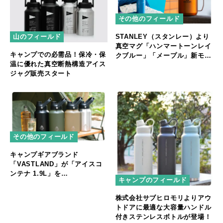
その他のフィールド
山のフィールド
STANLEY（スタンレー）より
真空マグ「ハンマートーンレイ
キャンプでの必需品！保冷・保
クブルー」「メープル」新モデ
温に優れた真空断熱構造アイス
ルが登場！
ジャグ販売スタート
その他のフィールド
キャンプギアブランド
「VASTLAND」が「アイスコ
ンテナ 1.9L」を
キャンプのフィールド
2024/2/3（土）に発売！
株式会社サブヒロモリよりアウ
トドアに最適な大容量ハンドル
付きステンレスボトルが登場！