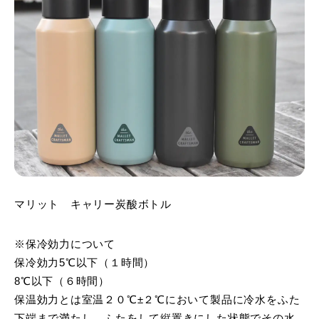
マリット キャリー炭酸ボトル
※保冷効力について
保冷効力5℃以下（１時間）
8℃以下（６時間）
保温効力とは室温２０℃±２℃において製品に冷水をふた
下端まで満たし、ふたをして縦置きにした状態でその水