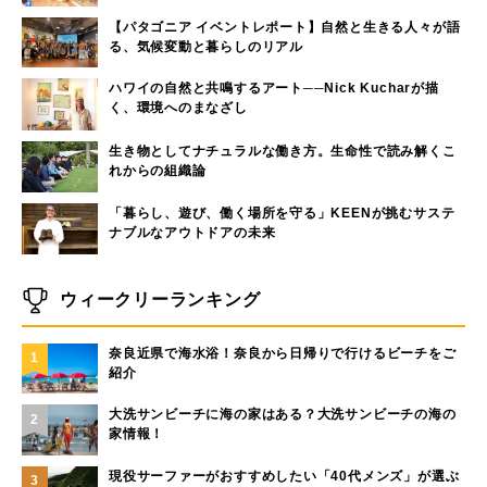
【パタゴニア イベントレポート】自然と生きる人々が語
る、気候変動と暮らしのリアル
ハワイの自然と共鳴するアート──Nick Kucharが描
く、環境へのまなざし
生き物としてナチュラルな働き方。生命性で読み解くこ
れからの組織論
「暮らし、遊び、働く場所を守る」KEENが挑むサステ
ナブルなアウトドアの未来
ウィークリーランキング
奈良近県で海水浴！奈良から日帰りで行けるビーチをご
1
紹介
大洗サンビーチに海の家はある？大洗サンビーチの海の
2
家情報！
現役サーファーがおすすめしたい「40代メンズ」が選ぶ
3