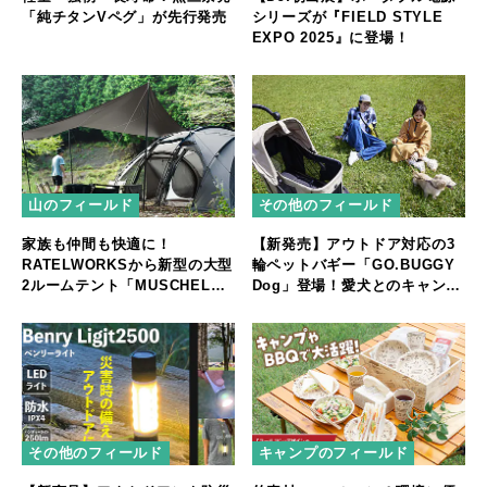
「純チタンVペグ」が先行発売
シリーズが『FIELD STYLE
EXPO 2025』に登場！
山のフィールド
その他のフィールド
家族も仲間も快適に！
【新発売】アウトドア対応の3
RATELWORKSから新型の大型
輪ペットバギー「GO.BUGGY
2ルームテント「MUSCHEL」
Dog」登場！愛犬とのキャンプ
誕生
やフェスをもっと快適に
その他のフィールド
キャンプのフィールド