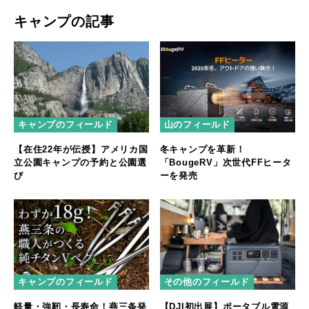
キャンプの記事
キャンプのフィールド
山のフィールド
【在住22年が伝授】アメリカ国
冬キャンプを革新！
立公園キャンプの予約と公園選
「BougeRV」次世代FFヒータ
び
ーを発売
キャンプのフィールド
その他のフィールド
軽量・強靭・長寿命！燕三条発
【DJI初出展】ポータブル電源