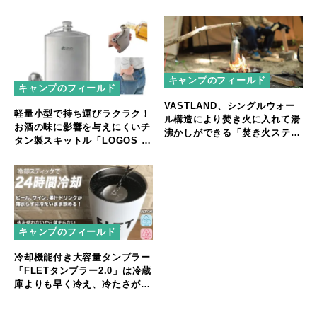
キャンプのフィールド
キャンプのフィールド
VASTLAND、シングルウォー
軽量小型で持ち運びラクラク！
ル構造により焚き火に入れて湯
お酒の味に影響を与えにくいチ
沸かしができる「焚き火ステン
タン製スキットル「LOGOS チ
レスボトル」を発売
タンスキットル」新発売
キャンプのフィールド
冷却機能付き大容量タンブラー
「FLETタンブラー2.0」は冷蔵
庫よりも早く冷え、冷たさが24
時間続く