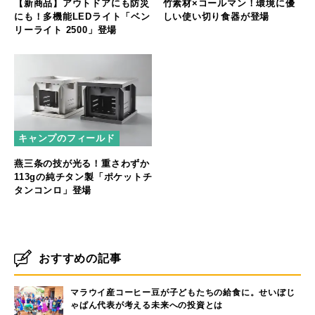
【新商品】アウトドアにも防災
竹素材×コールマン！環境に優
にも！多機能LEDライト「ベン
しい使い切り食器が登場
リーライト 2500」登場
キャンプのフィールド
燕三条の技が光る！重さわずか
113gの純チタン製「ポケットチ
タンコンロ」登場
おすすめの記事
マラウイ産コーヒー豆が子どもたちの給食に。せいぼじ
ゃぱん代表が考える未来への投資とは