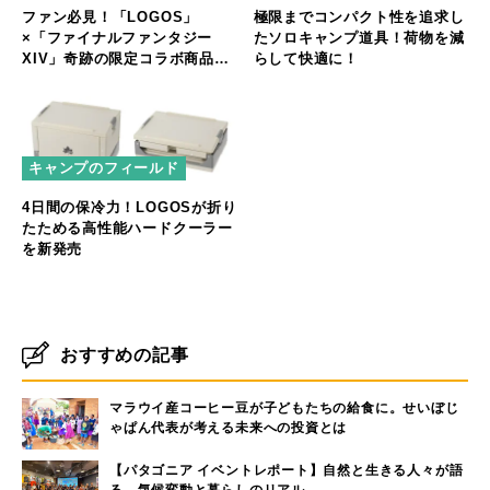
ファン必見！「LOGOS」
極限までコンパクト性を追求し
×「ファイナルファンタジー
たソロキャンプ道具！荷物を減
XIV」奇跡の限定コラボ商品が
らして快適に！
新登場
キャンプのフィールド
4日間の保冷力！LOGOSが折り
たためる高性能ハードクーラー
を新発売
おすすめの記事
マラウイ産コーヒー豆が子どもたちの給食に。せいぼじ
ゃぱん代表が考える未来への投資とは
【パタゴニア イベントレポート】自然と生きる人々が語
る、気候変動と暮らしのリアル