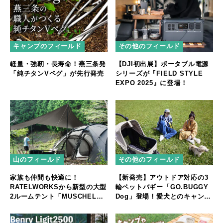
キャンプのフィールド
その他のフィールド
軽量・強靭・長寿命！燕三条発
【DJI初出展】ポータブル電源
「純チタンVペグ」が先行発売
シリーズが『FIELD STYLE
EXPO 2025』に登場！
山のフィールド
その他のフィールド
家族も仲間も快適に！
【新発売】アウトドア対応の3
RATELWORKSから新型の大型
輪ペットバギー「GO.BUGGY
2ルームテント「MUSCHEL」
Dog」登場！愛犬とのキャンプ
誕生
やフェスをもっと快適に