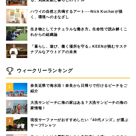
ハワイの自然と共鳴するアート──Nick Kucharが描
く、環境へのまなざし
生き物としてナチュラルな働き方。生命性で読み解くこ
れからの組織論
「暮らし、遊び、働く場所を守る」KEENが挑むサステ
ナブルなアウトドアの未来
ウィークリーランキング
奈良近県で海水浴！奈良から日帰りで行けるビーチをご
1
紹介
大洗サンビーチに海の家はある？大洗サンビーチの海の
2
家情報！
現役サーファーがおすすめしたい「40代メンズ」が選ぶ
3
サーフTシャツ