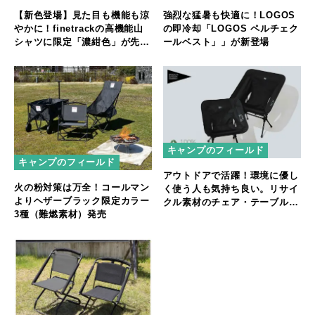
【新色登場】見た目も機能も涼
強烈な猛暑も快適に！LOGOS
やかに！finetrackの高機能山
の即冷却「LOGOS ペルチェク
シャツに限定「濃紺色」が先行
ールベスト」」が新登場
販売
キャンプのフィールド
キャンプのフィールド
アウトドアで活躍！環境に優し
火の粉対策は万全！コールマン
く使う人も気持ち良い。リサイ
よりヘザーブラック限定カラー
クル素材のチェア・テーブルが
3種（難燃素材）発売
登場