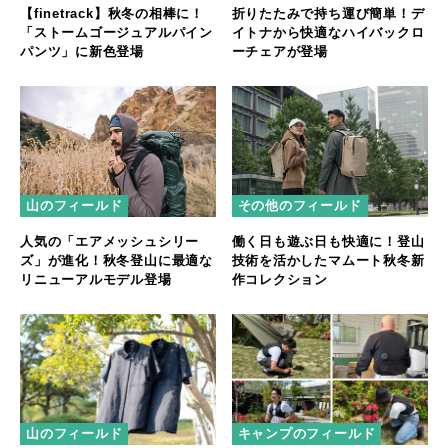
【finetrack】秋冬の相棒に！
折りたたみで持ち運び簡単！デ
「ストームゴージュアルパイン
イトナから快適なハイバックロ
パンツ」に新色登場
ーチェアが登場
山のフィールド
その他のフィールド
人気の「エアメッシュシリー
働く日も遊ぶ日も快適に！登山
ズ」が進化！秋冬登山に最適な
技術を活かしたマムート秋冬新
リニューアルモデル登場
作コレクション
山のフィールド
キャンプのフィールド