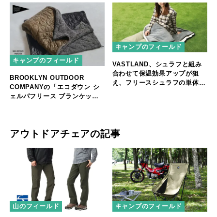
キャンプのフィールド
キャンプのフィールド
VASTLAND、シュラフと組み
合わせて保温効果アップが狙
BROOKLYN OUTDOOR
え、フリースシュラフの単体利
COMPANYの「エコダウン シ
用でも活躍する「ボアフリース
ェルパフリース ブランケッ
インナーシュラフ」を発売
ト」は廃棄されたペットボトル
をリサイクルしたポリエステル
糸を使用
アウトドアチェアの記事
山のフィールド
キャンプのフィールド