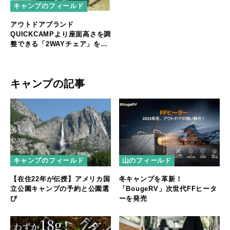
キャンプのフィールド
アウトドアブランド
QUICKCAMPより座面高さを調
整できる「2WAYチェア」を発
売
キャンプの記事
キャンプのフィールド
山のフィールド
【在住22年が伝授】アメリカ国
冬キャンプを革新！
立公園キャンプの予約と公園選
「BougeRV」次世代FFヒータ
び
ーを発売