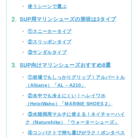
使うシーンで選ぶ
SUP用マリンシューズの形状は3タイプ
①スニーカータイプ
②スリッポンタイプ
③サンダルタイプ
SUP向けマリンシューズおすすめ8選
①岩場でもしっかりグリップ！アルバートル
（Albatre）「AL – A210」
②水中でも冷えにくい！ヘレイワホ
（HeleiWaho）「MARINE SHOES 2」
③水陸両用マルチに使える！ネイチャーハイ
ク（Naturehike）「ウォーターシューズ」
④コンパクトで持ち運びがラク！ポンタペス