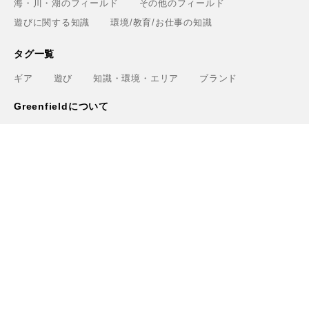
海・川・湖のフィールド
その他のフィールド
遊びに関する知識
環境/教育/お仕事の知識
タグ一覧
ギア
遊び
知識・環境・エリア
ブランド
Greenfieldについて
運営会社
利用規約
プライバシーポリシー
お問い合わせ
ライター
関連サービス
アウトドアショップ「Greenfield.od」
アウトドアフィールド撮影「Location Studio」
トレーニング検索サイト「Training.Greenfield」