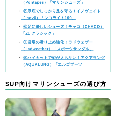
（Pontapes）「マリンシューズ」
⑤厚底でしっかり足を守る！イノヴェイト
（inov8）「レコライト190」
⑥足に優しいシューズ！チャコ（CHACO）
「Z1 クラシック」
⑦岩場の滑り止め強化！ラドウェザー
（Ladweather）「スポーツサンダル」
⑧ハイカットで砂が入らない！アクアラング
（AQUALUNG）「エルゴブーツ」
SUP向けマリンシューズの選び方