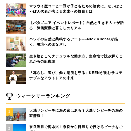
マラウイ産コーヒー豆が子どもたちの給食に。せいぼじ
ゃぱん代表が考える未来への投資とは
【パタゴニア イベントレポート】自然と生きる人々が語
る、気候変動と暮らしのリアル
ハワイの自然と共鳴するアート──Nick Kucharが描
く、環境へのまなざし
生き物としてナチュラルな働き方。生命性で読み解くこ
れからの組織論
「暮らし、遊び、働く場所を守る」KEENが挑むサステ
ナブルなアウトドアの未来
ウィークリーランキング
大洗サンビーチに海の家はある？大洗サンビーチの海の
1
家情報！
奈良近県で海水浴！奈良から日帰りで行けるビーチをご
2