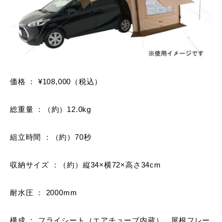
価格 ： ¥108,000（税込）
総重量 ：（約）12.0kg
組立時間 ：（約）70秒
収納サイズ ：（約）縦34×横72×高さ34cm
耐水圧 ： 2000mm
構成 ： フライシート（エアチューブ内蔵）、屋根フレー