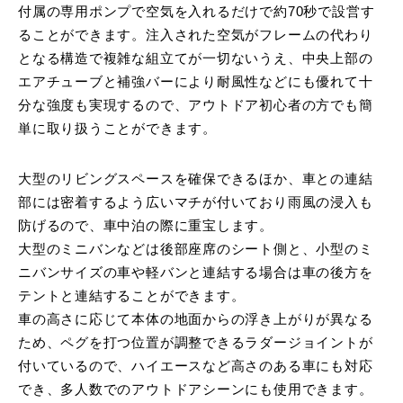
付属の専用ポンプで空気を入れるだけで約70秒で設営す
ることができます。注入された空気がフレームの代わり
となる構造で複雑な組立てが一切ないうえ、中央上部の
エアチューブと補強バーにより耐風性などにも優れて十
分な強度も実現するので、アウトドア初心者の方でも簡
単に取り扱うことができます。
大型のリビングスペースを確保できるほか、車との連結
部には密着するよう広いマチが付いており雨風の浸入も
防げるので、車中泊の際に重宝します。
大型のミニバンなどは後部座席のシート側と、小型のミ
ニバンサイズの車や軽バンと連結する場合は車の後方を
テントと連結することができます。
⾞の⾼さに応じて本体の地面からの浮き上がりが異なる
ため、ペグを打つ位置が調整できるラダージョイントが
付いているので、ハイエースなど高さのある車にも対応
でき、多人数でのアウトドアシーンにも使用できます。