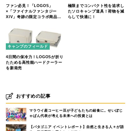
ファン必見！「LOGOS」
極限までコンパクト性を追求し
×「ファイナルファンタジー
たソロキャンプ道具！荷物を減
XIV」奇跡の限定コラボ商品が
らして快適に！
新登場
キャンプのフィールド
4日間の保冷力！LOGOSが折り
たためる高性能ハードクーラー
を新発売
おすすめの記事
マラウイ産コーヒー豆が子どもたちの給食に。せいぼじ
ゃぱん代表が考える未来への投資とは
【パタゴニア イベントレポート】自然と生きる人々が語