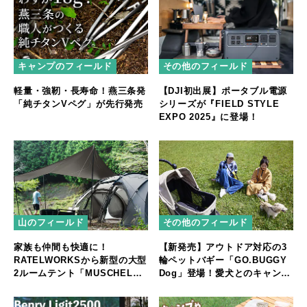
キャンプのフィールド
その他のフィールド
軽量・強靭・長寿命！燕三条発
【DJI初出展】ポータブル電源
「純チタンVペグ」が先行発売
シリーズが『FIELD STYLE
EXPO 2025』に登場！
山のフィールド
その他のフィールド
家族も仲間も快適に！
【新発売】アウトドア対応の3
RATELWORKSから新型の大型
輪ペットバギー「GO.BUGGY
2ルームテント「MUSCHEL」
Dog」登場！愛犬とのキャンプ
誕生
やフェスをもっと快適に