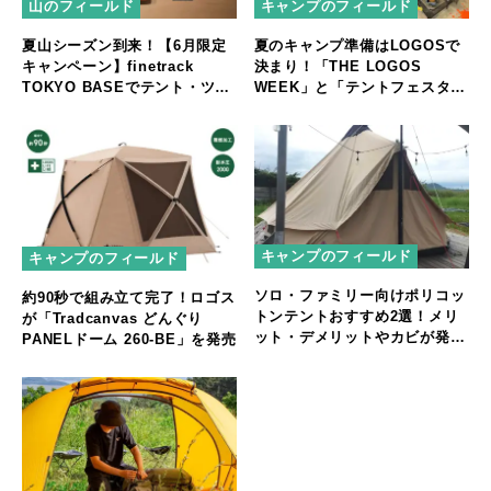
山のフィールド
キャンプのフィールド
夏山シーズン到来！【6月限定
夏のキャンプ準備はLOGOSで
キャンペーン】finetrack
決まり！「THE LOGOS
TOKYO BASEでテント・ツエ
WEEK」と「テントフェスタ」
ルト購入者に“ちょっと嬉し
開催
い”プレゼントを進呈
キャンプのフィールド
キャンプのフィールド
ソロ・ファミリー向けポリコッ
約90秒で組み立て完了！ロゴス
トンテントおすすめ2選！メリ
が「Tradcanvas どんぐり
ット・デメリットやカビが発生
PANELドーム 260-BE」を発売
した際の手入れ方法も解説