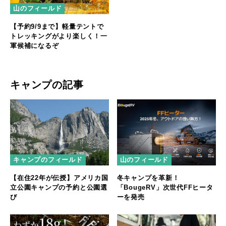
山のフィールド
【予約9/9まで】軽量テントで
トレッキングがより楽しく！一
軍候補になるぞ
キャンプの記事
キャンプのフィールド
山のフィールド
【在住22年が伝授】アメリカ国
冬キャンプを革新！
立公園キャンプの予約と公園選
「BougeRV」次世代FFヒータ
び
ーを発売