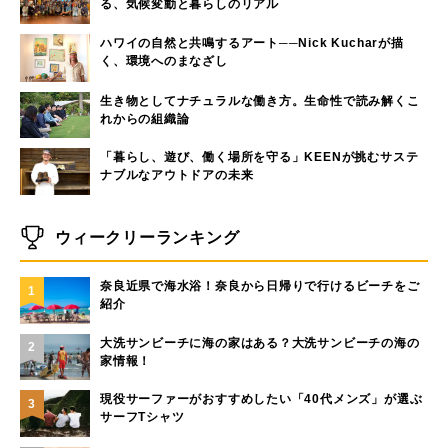
る、気候変動と暮らしのリアル
ハワイの自然と共鳴するアート──Nick Kucharが描
く、環境へのまなざし
生き物としてナチュラルな働き方。生命性で読み解くこ
れからの組織論
「暮らし、遊び、働く場所を守る」KEENが挑むサステ
ナブルなアウトドアの未来
ウィークリーランキング
奈良近県で海水浴！奈良から日帰りで行けるビーチをご
1
紹介
大洗サンビーチに海の家はある？大洗サンビーチの海の
2
家情報！
現役サーファーがおすすめしたい「40代メンズ」が選ぶ
3
サーフTシャツ