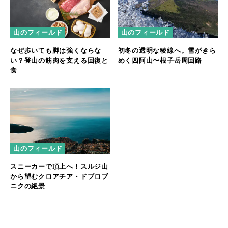
山のフィールド
山のフィールド
なぜ歩いても脚は強くならな
初冬の透明な稜線へ。雪がきら
い？登山の筋肉を支える回復と
めく四阿山〜根子岳周回路
食
山のフィールド
スニーカーで頂上へ！スルジ山
から望むクロアチア・ドブロブ
ニクの絶景