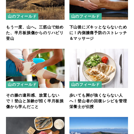
山のフィールド
山のフィールド
もう一度、山へ。三筋山で始め
下山後にズキッとならないため
た、半月板損傷からのリハビリ
に！内側膝痛予防のストレッチ
登山
＆マッサージ
山のフィールド
山のフィールド
その膝の違和感、放置しない
歩いても脚が強くならない人
で！登山と加齢が招く半月板損
へ！登山者の回復レシピを管理
傷から学んだこと
栄養士が伝授