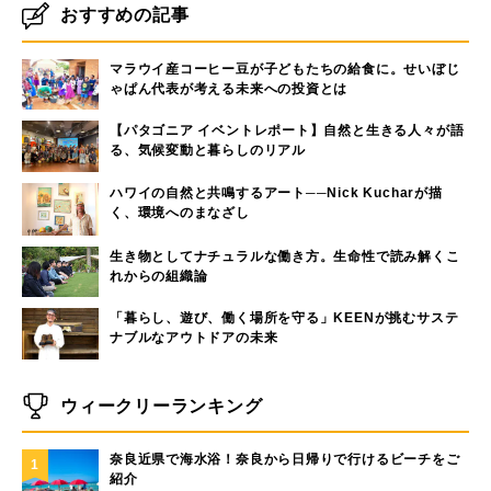
おすすめの記事
マラウイ産コーヒー豆が子どもたちの給食に。せいぼじ
ゃぱん代表が考える未来への投資とは
【パタゴニア イベントレポート】自然と生きる人々が語
る、気候変動と暮らしのリアル
ハワイの自然と共鳴するアート──Nick Kucharが描
く、環境へのまなざし
生き物としてナチュラルな働き方。生命性で読み解くこ
れからの組織論
「暮らし、遊び、働く場所を守る」KEENが挑むサステ
ナブルなアウトドアの未来
ウィークリーランキング
奈良近県で海水浴！奈良から日帰りで行けるビーチをご
1
紹介