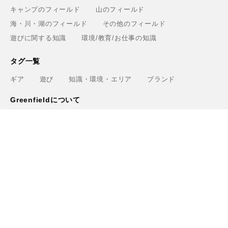
キャンプのフィールド
山のフィールド
海・川・湖のフィールド
その他のフィールド
遊びに関する知識
環境/教育/お仕事の知識
タグ一覧
ギア
遊び
知識・環境・エリア
ブランド
Greenfieldについて
運営会社
利用規約
プライバシーポリシー
お問い合わせ
ライター
関連サービス
アウトドアショップ「Greenfield.od」
アウトドアフィールド撮影「Location Studio」
トレーニング検索サイト「Training.Greenfield」