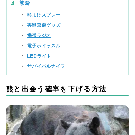
熊鈴
熊よけスプレー
害獣忌避グッズ
携帯ラジオ
電子ホイッスル
LEDライト
サバイバルナイフ
熊と出会う確率を下げる方法