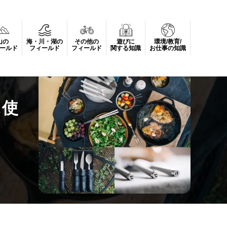
山の
海・川・湖の
その他の
遊びに
環境/教育/
ールド
フィールド
フィールド
関する知識
お仕事の知識
に使