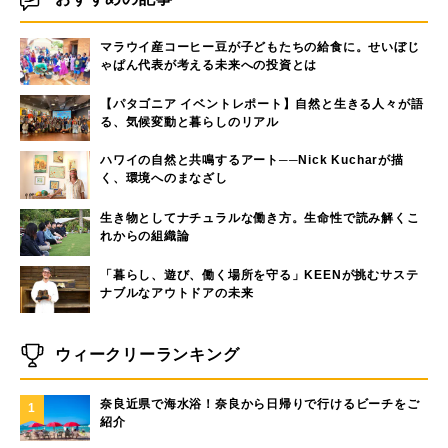
マラウイ産コーヒー豆が子どもたちの給食に。せいぼじ
ゃぱん代表が考える未来への投資とは
【パタゴニア イベントレポート】自然と生きる人々が語
る、気候変動と暮らしのリアル
ハワイの自然と共鳴するアート──Nick Kucharが描
く、環境へのまなざし
生き物としてナチュラルな働き方。生命性で読み解くこ
れからの組織論
「暮らし、遊び、働く場所を守る」KEENが挑むサステ
ナブルなアウトドアの未来
ウィークリーランキング
奈良近県で海水浴！奈良から日帰りで行けるビーチをご
1
紹介