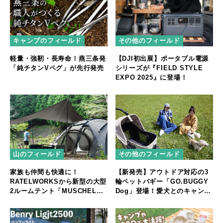
キャンプのフィールド
その他のフィールド
軽量・強靭・長寿命！燕三条発
【DJI初出展】ポータブル電源
「純チタンVペグ」が先行発売
シリーズが『FIELD STYLE
EXPO 2025』に登場！
山のフィールド
その他のフィールド
家族も仲間も快適に！
【新発売】アウトドア対応の3
RATELWORKSから新型の大型
輪ペットバギー「GO.BUGGY
2ルームテント「MUSCHEL」
Dog」登場！愛犬とのキャンプ
誕生
やフェスをもっと快適に