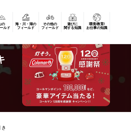
山の
海・川・湖の
その他の
遊びに
環境/教育/
謝祭」
ールド
フィールド
フィールド
関する知識
お仕事の知識
キ
引き