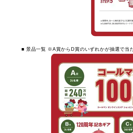
■ 景品一覧 ※A賞からD賞のいずれかが抽選で当