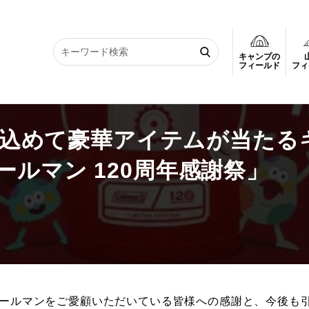
キャンプの
感謝を込めて豪華アイテムが当たるキャンペーン「灯そう。コールマン 120周年感
フィールド
フィ
謝を込めて豪華アイテムが当たる
ルマン 120周年感謝祭」
りコールマンをご愛顧いただいている皆様への感謝と、今後も