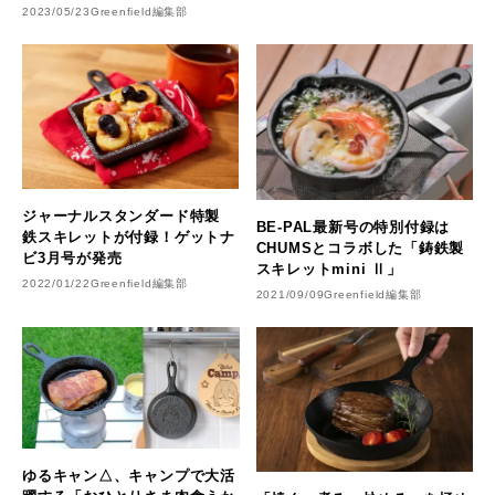
2023/05/23
Greenfield編集部
ジャーナルスタンダード特製
BE-PAL最新号の特別付録は
鉄スキレットが付録！ゲットナ
CHUMSとコラボした「鋳鉄製
ビ3月号が発売
スキレットmini Ⅱ」
2022/01/22
Greenfield編集部
2021/09/09
Greenfield編集部
ゆるキャン△、キャンプで大活