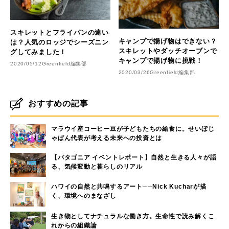
スキレットとフライパンの違い
キャンプで揚げ物はできない？
は？人気のロッジでシーズニン
スキレットやダッチオーブンで
グしてみました！
キャンプで揚げ物に挑戦！
2020/05/12
Greenfield編集部
2020/03/26
Greenfield編集部
おすすめの記事
マラウイ産コーヒー豆が子どもたちの給食に。せいぼじ
ゃぱん代表が考える未来への投資とは
【パタゴニア イベントレポート】自然と生きる人々が語
る、気候変動と暮らしのリアル
ハワイの自然と共鳴するアート──Nick Kucharが描
く、環境へのまなざし
生き物としてナチュラルな働き方。生命性で読み解くこ
れからの組織論