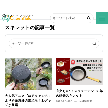
TOP
スキレット
スキレットの記事一覧
直火もOK！スウェーデン130年
の鋳鉄スキレット
大人気アニメ『ゆるキャン△』
より斉藤恵那の愛犬ちくわグッ
2022/06/08
Greenfield編集部
ズが登場