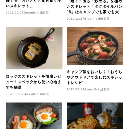
躍する「おひとりさま肉食うか
「焼く・煮る・炒める」を極め
いスキレット」
たスキレット「ダクタイルパン
18」はキャンプでも家でも大活
2021/09/07
Greenfield編集部
躍で男飯のお供に！
2020/11/27
Greenfield編集部
キャンプ飯をおいしく！おうち
ロッジのスキレットを徹底レビ
やアウトドアで楽しむスキレッ
ュー！スペックから使い心地ま
トレシピ
でを解説
2020/05/12
Greenfield編集部
2020/05/27
Greenfield編集部