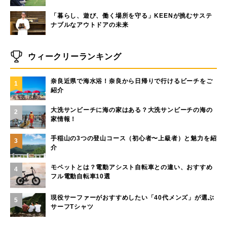
「暮らし、遊び、働く場所を守る」KEENが挑むサステ
ナブルなアウトドアの未来
ウィークリーランキング
奈良近県で海水浴！奈良から日帰りで行けるビーチをご
1
紹介
大洗サンビーチに海の家はある？大洗サンビーチの海の
2
家情報！
手稲山の3つの登山コース（初心者〜上級者）と魅力を紹
3
介
モペットとは？電動アシスト自転車との違い、おすすめ
4
フル電動自転車10選
現役サーファーがおすすめしたい「40代メンズ」が選ぶ
5
サーフTシャツ