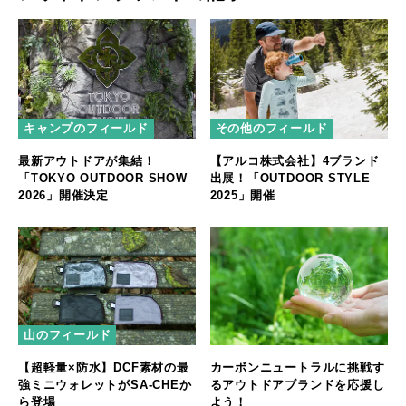
キャンプのフィールド
その他のフィールド
最新アウトドアが集結！
【アルコ株式会社】4ブランド
「TOKYO OUTDOOR SHOW
出展！「OUTDOOR STYLE
2026」開催決定
2025」開催
山のフィールド
【超軽量×防水】DCF素材の最
カーボンニュートラルに挑戦す
強ミニウォレットがSA-CHEか
るアウトドアブランドを応援し
ら登場
よう！