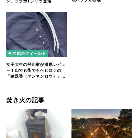
能バッグが登場
ン」コラボTシャツ登場
その他のフィールド
女子大生の登山家が濃厚レビュ
ー！山でも街でもヘビロテの
「迷迭香（マンネンロウ）」ナ
イロンパンツ
焚き火の記事