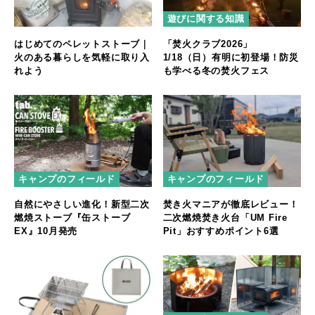
遊びに関する知識
はじめてのペレットストーブ｜
「焚火クラブ2026」
火のある暮らしを気軽に取り入
1/18（日）有明に初登場！防災
れよう
も学べる冬の焚火フェス
キャンプのフィールド
キャンプのフィールド
自然にやさしい進化！新型二次
焚き火マニアが徹底レビュー！
燃焼ストーブ『缶ストーブ
二次燃焼焚き火台「UM Fire
EX』10月発売
Pit」おすすめポイント6選