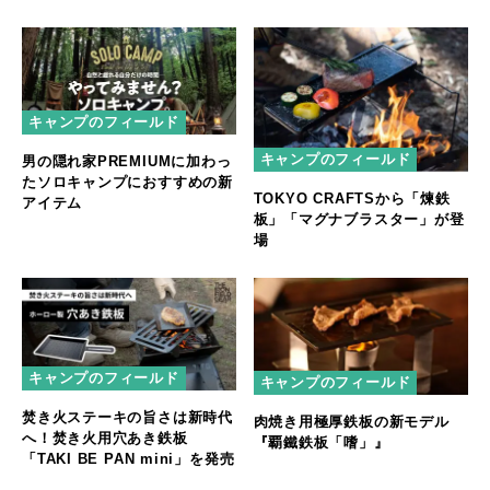
キャンプのフィールド
キャンプのフィールド
男の隠れ家PREMIUMに加わっ
たソロキャンプにおすすめの新
TOKYO CRAFTSから「煉鉄
アイテム
板」「マグナブラスター」が登
場
キャンプのフィールド
キャンプのフィールド
焚き火ステーキの旨さは新時代
肉焼き用極厚鉄板の新モデル
へ！焚き火用穴あき鉄板
『覇鐵鉄板「嗜」』
「TAKI BE PAN mini」を発売