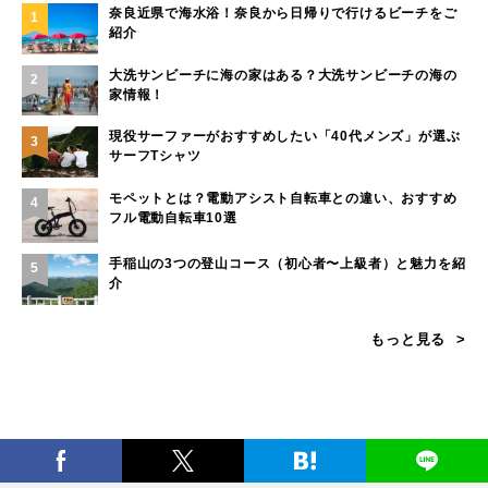
奈良近県で海水浴！奈良から日帰りで行けるビーチをご
1
紹介
大洗サンビーチに海の家はある？大洗サンビーチの海の
2
家情報！
現役サーファーがおすすめしたい「40代メンズ」が選ぶ
3
サーフTシャツ
モペットとは？電動アシスト自転車との違い、おすすめ
4
フル電動自転車10選
手稲山の3つの登山コース（初心者〜上級者）と魅力を紹
5
介
もっと見る