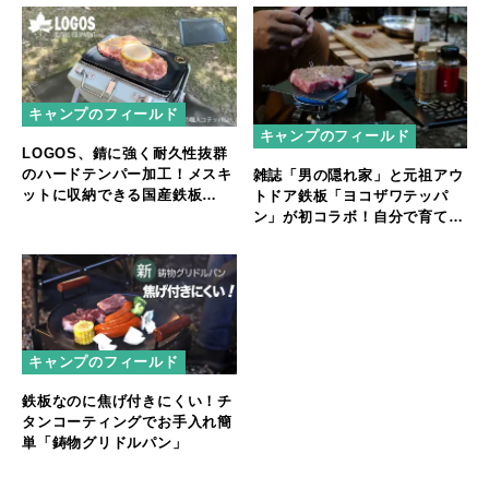
キャンプのフィールド
キャンプのフィールド
LOGOS、錆に強く耐久性抜群
のハードテンパー加工！メスキ
雑誌「男の隠れ家」と元祖アウ
ットに収納できる国産鉄板
トドア鉄板「ヨコザワテッパ
「LOGOS 鉄の職人 コテッパ
ン」が初コラボ！自分で育てる
ン！」
ミニサイズの「ヨコザワテッパ
ン ポケット」
キャンプのフィールド
鉄板なのに焦げ付きにくい！チ
タンコーティングでお手入れ簡
単「鋳物グリドルパン」