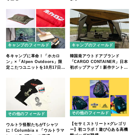
キャンプのフィールド
キャンプのフィールド
冬キャンプに革命！「ホカロ
韓国発アウトドアブランド
ン」×「Alpen Outdoors」限
「CARGO CONTAINER」日本
定こたつユニットを10月17日
初ポップアップ！新作テント体
（金）から販売開始
験も
その他のフィールド
その他のフィールド
【セサミストリート×グレゴリ
ウルトラ怪獣たちがTシャツ
ー】初コラボ！遊び心ある高機
に！Columbia x 「ウルトラマ