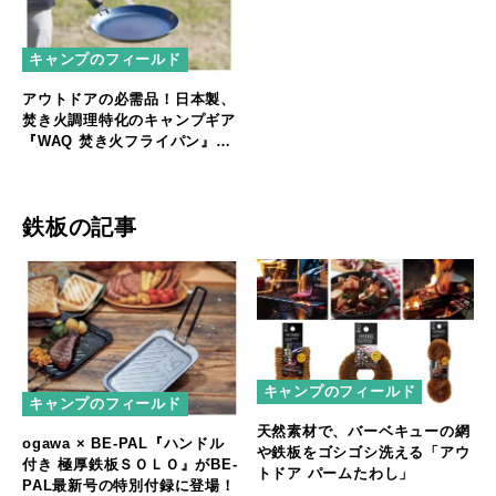
キャンプのフィールド
アウトドアの必需品！日本製、
焚き火調理特化のキャンプギア
『WAQ 焚き火フライパン』販
売開始！
鉄板の記事
キャンプのフィールド
キャンプのフィールド
天然素材で、バーベキューの網
ogawa × BE-PAL『ハンドル
や鉄板をゴシゴシ洗える「アウ
付き 極厚鉄板ＳＯＬＯ』がBE-
トドア パームたわし」
PAL最新号の特別付録に登場！