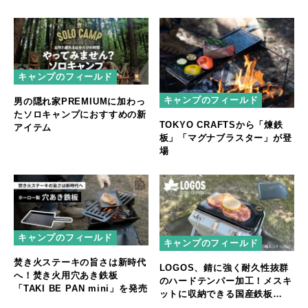
キャンプのフィールド
キャンプのフィールド
男の隠れ家PREMIUMに加わっ
たソロキャンプにおすすめの新
TOKYO CRAFTSから「煉鉄
アイテム
板」「マグナブラスター」が登
場
キャンプのフィールド
キャンプのフィールド
焚き火ステーキの旨さは新時代
LOGOS、錆に強く耐久性抜群
へ！焚き火用穴あき鉄板
のハードテンパー加工！メスキ
「TAKI BE PAN mini」を発売
ットに収納できる国産鉄板
「LOGOS 鉄の職人 コテッパ