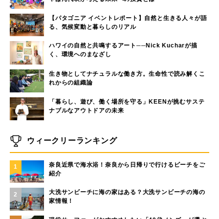
【パタゴニア イベントレポート】自然と生きる人々が語
る、気候変動と暮らしのリアル
ハワイの自然と共鳴するアート──Nick Kucharが描
く、環境へのまなざし
生き物としてナチュラルな働き方。生命性で読み解くこ
れからの組織論
「暮らし、遊び、働く場所を守る」KEENが挑むサステ
ナブルなアウトドアの未来
ウィークリーランキング
奈良近県で海水浴！奈良から日帰りで行けるビーチをご
1
紹介
大洗サンビーチに海の家はある？大洗サンビーチの海の
2
家情報！