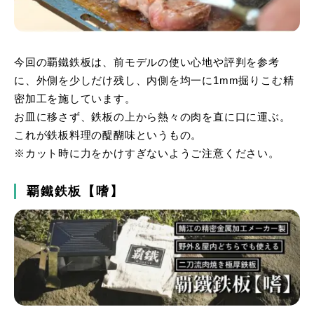
今回の覇鐵鉄板は、前モデルの使い心地や評判を参考
に、外側を少しだけ残し、内側を均一に1mm掘りこむ精
密加工を施しています。
お皿に移さず、鉄板の上から熱々の肉を直に口に運ぶ。
これが鉄板料理の醍醐味というもの。
※カット時に力をかけすぎないようご注意ください。
覇鐵鉄板【嗜】