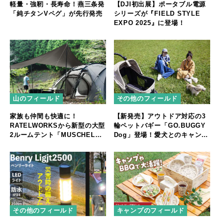
軽量・強靭・長寿命！燕三条発
【DJI初出展】ポータブル電源
「純チタンVペグ」が先行発売
シリーズが『FIELD STYLE
EXPO 2025』に登場！
山のフィールド
その他のフィールド
家族も仲間も快適に！
【新発売】アウトドア対応の3
RATELWORKSから新型の大型
輪ペットバギー「GO.BUGGY
2ルームテント「MUSCHEL」
Dog」登場！愛犬とのキャンプ
誕生
やフェスをもっと快適に
その他のフィールド
キャンプのフィールド