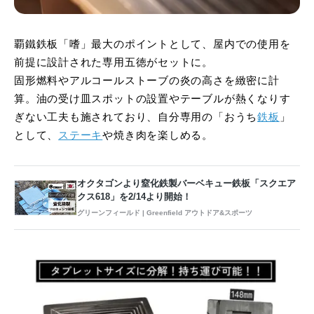
覇鐵鉄板「嗜」最大のポイントとして、屋内での使用を
前提に設計された専用五徳がセットに。
固形燃料やアルコールストーブの炎の高さを緻密に計
算。油の受け皿スポットの設置やテーブルが熱くなりす
ぎない工夫も施されており、自分専用の「おうち
鉄板
」
として、
ステーキ
や焼き肉を楽しめる。
オクタゴンより窒化鉄製バーベキュー鉄板「スクエア
クス618」を2/14より開始！
グリーンフィールド | Greenfield アウトドア&スポーツ