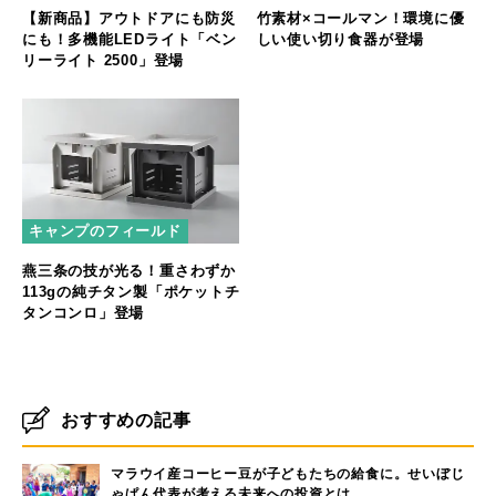
【新商品】アウトドアにも防災
竹素材×コールマン！環境に優
にも！多機能LEDライト「ベン
しい使い切り食器が登場
リーライト 2500」登場
キャンプのフィールド
燕三条の技が光る！重さわずか
113gの純チタン製「ポケットチ
タンコンロ」登場
おすすめの記事
マラウイ産コーヒー豆が子どもたちの給食に。せいぼじ
ゃぱん代表が考える未来への投資とは