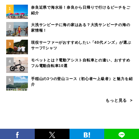
奈良近県で海水浴！奈良から日帰りで行けるビーチをご
1
紹介
大洗サンビーチに海の家はある？大洗サンビーチの海の
2
家情報！
現役サーファーがおすすめしたい「40代メンズ」が選ぶ
3
サーフTシャツ
モペットとは？電動アシスト自転車との違い、おすすめ
4
フル電動自転車10選
手稲山の3つの登山コース（初心者〜上級者）と魅力を紹
5
介
もっと見る