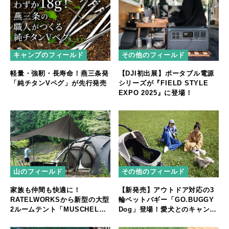
キャンプのフィールド
その他のフィールド
軽量・強靭・長寿命！燕三条発
【DJI初出展】ポータブル電源
「純チタンVペグ」が先行発売
シリーズが『FIELD STYLE
EXPO 2025』に登場！
山のフィールド
その他のフィールド
家族も仲間も快適に！
【新発売】アウトドア対応の3
RATELWORKSから新型の大型
輪ペットバギー「GO.BUGGY
2ルームテント「MUSCHEL」
Dog」登場！愛犬とのキャンプ
誕生
やフェスをもっと快適に