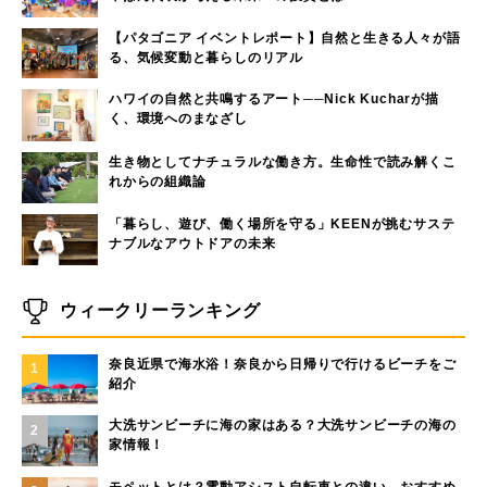
【パタゴニア イベントレポート】自然と生きる人々が語
る、気候変動と暮らしのリアル
ハワイの自然と共鳴するアート──Nick Kucharが描
く、環境へのまなざし
生き物としてナチュラルな働き方。生命性で読み解くこ
れからの組織論
「暮らし、遊び、働く場所を守る」KEENが挑むサステ
ナブルなアウトドアの未来
ウィークリーランキング
奈良近県で海水浴！奈良から日帰りで行けるビーチをご
1
紹介
大洗サンビーチに海の家はある？大洗サンビーチの海の
2
家情報！
モペットとは？電動アシスト自転車との違い、おすすめ