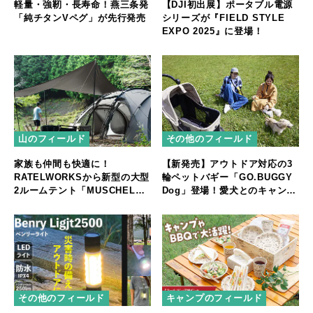
軽量・強靭・長寿命！燕三条発
【DJI初出展】ポータブル電源
「純チタンVペグ」が先行発売
シリーズが『FIELD STYLE
EXPO 2025』に登場！
山のフィールド
その他のフィールド
家族も仲間も快適に！
【新発売】アウトドア対応の3
RATELWORKSから新型の大型
輪ペットバギー「GO.BUGGY
2ルームテント「MUSCHEL」
Dog」登場！愛犬とのキャンプ
誕生
やフェスをもっと快適に
その他のフィールド
キャンプのフィールド