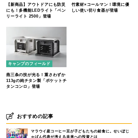
【新商品】アウトドアにも防災
竹素材×コールマン！環境に優
にも！多機能LEDライト「ベン
しい使い切り食器が登場
リーライト 2500」登場
キャンプのフィールド
燕三条の技が光る！重さわずか
113gの純チタン製「ポケットチ
タンコンロ」登場
おすすめの記事
マラウイ産コーヒー豆が子どもたちの給食に。せいぼじ
ゃぱん代表が考える未来への投資とは