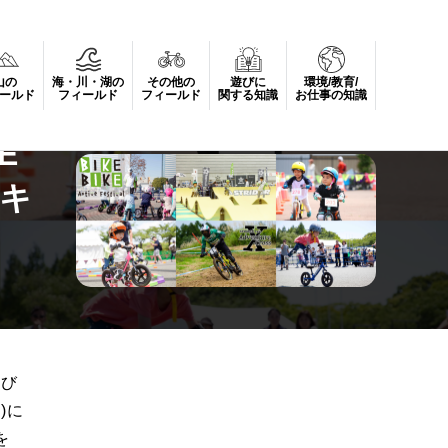
山の
海・川・湖の
その他の
遊びに
環境/教育/
ストライダーのキッズアクティビティが集結
ールド
フィールド
フィールド
関する知識
お仕事の知識
E
のキ
遊び
)に
を