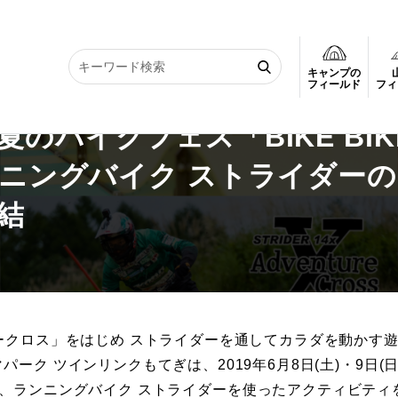
キャンプの
イクフェス「BIKE BIKE Active Festival」にランニングバイク 
フィールド
フィ
のバイクフェス「BIKE BIK
l」にランニングバイク ストライダー
結
ークロス」をはじめ ストライダーを通してカラダを動かす
ク ツインリンクもてぎは、2019年6月8日(土)・9日(日
al」において、ランニングバイク ストライダーを使ったアクティビティ