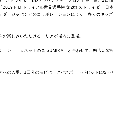
技「ストライダー14xアドベンチャークロス」を開催。2日
19 FIM トライアル世界選手権 第2戦 ストライダー 日
イダージャパンとのコラボレーションにより、多くのキッ
をお楽しみいただけるエリアが場内に登場。
ョン「巨大ネットの森 SUMIKA」と合わせて、幅広い皆
アへの入場、1日分のモビパークパスポートがセットになっ