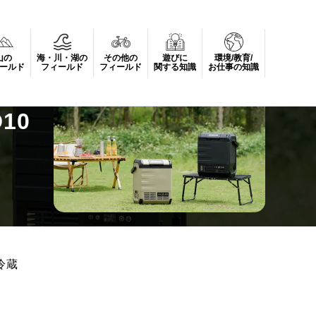
山の
海・川・湖の
その他の
遊びに
環境/教育/
ールド
フィールド
フィールド
関する知識
お仕事の知識
10
冷蔵