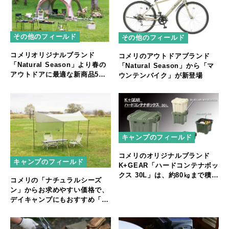
その他のフィールド
その他のフィールド
コメリオリジナルブランド
コメリのアウトドアブランド
「Natural Season」より春の
「Natural Season」から「マ
アウトドアに最適な新商品5個
ウンテンバイク」が新登場
を発売
キャンプのフィールド
コメリのオリジナルブランド
キャンプのフィールド
K+GEAR「ハードコンテナボッ
クス 30L」は、約80㎏まで積み
コメリの「ナチュラルシーズ
重ねができるタフなコンテナボ
ン」からお求めやすい価格で、
ックス
デイキャンプにもおすすめ「ヘ
キサオープンタープ ポール付
き」デビュー