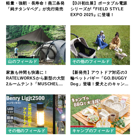
軽量・強靭・長寿命！燕三条発
【DJI初出展】ポータブル電源
「純チタンVペグ」が先行発売
シリーズが『FIELD STYLE
EXPO 2025』に登場！
山のフィールド
その他のフィールド
家族も仲間も快適に！
【新発売】アウトドア対応の3
RATELWORKSから新型の大型
輪ペットバギー「GO.BUGGY
2ルームテント「MUSCHEL」
Dog」登場！愛犬とのキャンプ
誕生
やフェスをもっと快適に
その他のフィールド
キャンプのフィールド