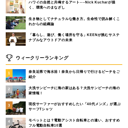
ハワイの自然と共鳴するアート──Nick Kucharが描
く、環境へのまなざし
生き物としてナチュラルな働き方。生命性で読み解くこ
れからの組織論
「暮らし、遊び、働く場所を守る」KEENが挑むサステ
ナブルなアウトドアの未来
ウィークリーランキング
奈良近県で海水浴！奈良から日帰りで行けるビーチをご
1
紹介
大洗サンビーチに海の家はある？大洗サンビーチの海の
2
家情報！
現役サーファーがおすすめしたい「40代メンズ」が選ぶ
3
サーフTシャツ
モペットとは？電動アシスト自転車との違い、おすすめ
4
フル電動自転車10選