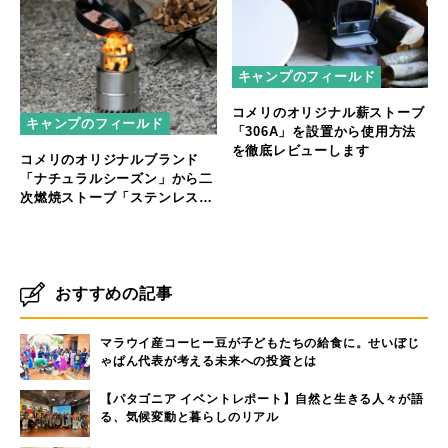
キャンプのフィールド
コメリのオリジナル薪ストーブ
キャンプのフィールド
「306A」を設置から使用方法
を徹底レビューします
コメリのオリジナルブランド
「ナチュラルシーズン」から二
次燃焼ストーブ「ステンレス焚
き火ストーブ」がデビュー
おすすめの記事
マラウイ産コーヒー豆が子どもたちの給食に。せいぼじ
ゃぱん代表が考える未来への投資とは
【パタゴニア イベントレポート】自然と生きる人々が語
る、気候変動と暮らしのリアル