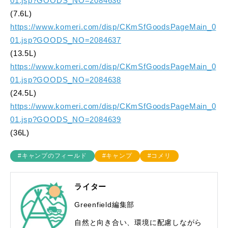
01.jsp?GOODS_NO=2084636
(7.6L)
https://www.komeri.com/disp/CKmSfGoodsPageMain_0
01.jsp?GOODS_NO=2084637
(13.5L)
https://www.komeri.com/disp/CKmSfGoodsPageMain_0
01.jsp?GOODS_NO=2084638
(24.5L)
https://www.komeri.com/disp/CKmSfGoodsPageMain_0
01.jsp?GOODS_NO=2084639
(36L)
#キャンプのフィールド
#キャンプ
#コメリ
ライター
Greenfield編集部
自然と向き合い、環境に配慮しながら