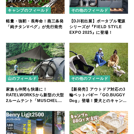
キャンプのフィールド
その他のフィールド
軽量・強靭・長寿命！燕三条発
【DJI初出展】ポータブル電源
「純チタンVペグ」が先行発売
シリーズが『FIELD STYLE
EXPO 2025』に登場！
山のフィールド
その他のフィールド
家族も仲間も快適に！
【新発売】アウトドア対応の3
RATELWORKSから新型の大型
輪ペットバギー「GO.BUGGY
2ルームテント「MUSCHEL」
Dog」登場！愛犬とのキャンプ
誕生
やフェスをもっと快適に