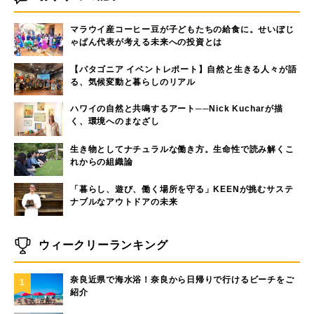
マラウイ産コーヒー豆が子どもたちの給食に。せいぼじ
ゃぱん代表が考える未来への投資とは
【パタゴニア イベントレポート】自然と生きる人々が語
る、気候変動と暮らしのリアル
ハワイの自然と共鳴するアート──Nick Kucharが描
く、環境へのまなざし
生き物としてナチュラルな働き方。生命性で読み解くこ
れからの組織論
「暮らし、遊び、働く場所を守る」KEENが挑むサステ
ナブルなアウトドアの未来
ウィークリーランキング
奈良近県で海水浴！奈良から日帰りで行けるビーチをご
1
紹介