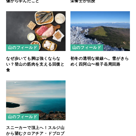
傷から学んだこと
栄養士が伝授
山のフィールド
山のフィールド
なぜ歩いても脚は強くならな
初冬の透明な稜線へ。雪がきら
い？登山の筋肉を支える回復と
めく四阿山〜根子岳周回路
食
山のフィールド
スニーカーで頂上へ！スルジ山
から望むクロアチア・ドブロブ