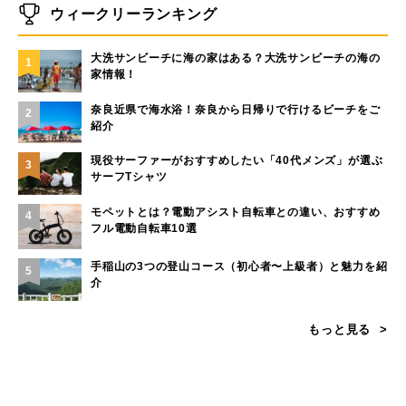
ウィークリーランキング
大洗サンビーチに海の家はある？大洗サンビーチの海の
1
家情報！
奈良近県で海水浴！奈良から日帰りで行けるビーチをご
2
紹介
現役サーファーがおすすめしたい「40代メンズ」が選ぶ
3
サーフTシャツ
モペットとは？電動アシスト自転車との違い、おすすめ
4
フル電動自転車10選
手稲山の3つの登山コース（初心者〜上級者）と魅力を紹
5
介
もっと見る