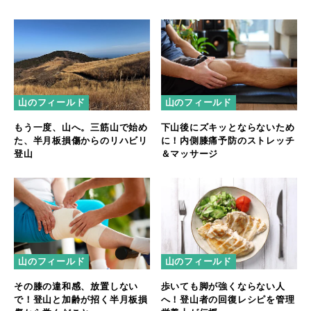
山のフィールド
山のフィールド
もう一度、山へ。三筋山で始め
下山後にズキッとならないため
た、半月板損傷からのリハビリ
に！内側膝痛予防のストレッチ
登山
＆マッサージ
山のフィールド
山のフィールド
その膝の違和感、放置しない
歩いても脚が強くならない人
で！登山と加齢が招く半月板損
へ！登山者の回復レシピを管理