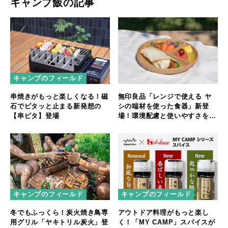
キャンプ飯の記事
キャンプのフィールド
無印良品「レンジで使える ヤ
串焼きがもっと楽しくなる！磁
シの端材を使った食器」新登
石でピタッと止まる新発想の
場！環境配慮と使いやすさを両
【串ピタ】登場
立
キャンプのフィールド
キャンプのフィールド
冬でもふっくら！炭火焼き鳥専
アウトドア料理がもっと楽し
用グリル「ヤキトリル炭火」登
く！「MY CAMP」スパイスが