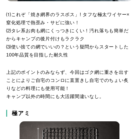
⑴これぞ「焼き網界のラスボス」! タフな極太ワイヤー×
窒化処理で熱歪み・サビに強い！
⑵タレ系お肉も網にくっつきにくい！汚れ落ちも簡単だ
からキャンプの後片付けもラクラク
⑶使い捨ての網でいいの？という疑問からスタートした
100年品質を目指した耐久性
上記のポイントのみならず、今回はゴク網に重さを出す
ことによりご自宅のコンロに直置きし自宅でのちょい炙
りなどの料理にも使用可能！
キャンプ以外の時間にも大活躍間違いなし。
極アミ