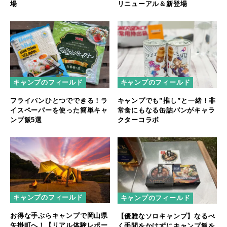
場
リニューアル＆新登場
キャンプのフィールド
キャンプのフィールド
フライパンひとつでできる！ラ
キャンプでも”推し”と一緒！非
イスペーパーを使った簡単キャ
常食にもなる缶詰パンがキャラ
ンプ飯5選
クターコラボ
キャンプのフィールド
キャンプのフィールド
お得な手ぶらキャンプで岡山県
【優雅なソロキャンプ】なるべ
矢掛町へ！【リアル体験レポー
く手間をかけずにキャンプ飯を