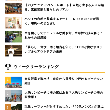
【パタゴニア イベントレポート】自然と生きる人々が語
る、気候変動と暮らしのリアル
ハワイの自然と共鳴するアート──Nick Kucharが描
く、環境へのまなざし
生き物としてナチュラルな働き方。生命性で読み解くこ
れからの組織論
「暮らし、遊び、働く場所を守る」KEENが挑むサステ
ナブルなアウトドアの未来
ウィークリーランキング
奈良近県で海水浴！奈良から日帰りで行けるビーチをご
1
紹介
大洗サンビーチに海の家はある？大洗サンビーチの海の
2
家情報！
現役サーファーがおすすめしたい「40代メンズ」が選ぶ
3