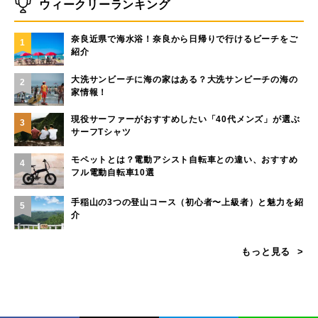
ウィークリーランキング
奈良近県で海水浴！奈良から日帰りで行けるビーチをご
1
紹介
大洗サンビーチに海の家はある？大洗サンビーチの海の
2
家情報！
現役サーファーがおすすめしたい「40代メンズ」が選ぶ
3
サーフTシャツ
モペットとは？電動アシスト自転車との違い、おすすめ
4
フル電動自転車10選
手稲山の3つの登山コース（初心者〜上級者）と魅力を紹
5
介
もっと見る