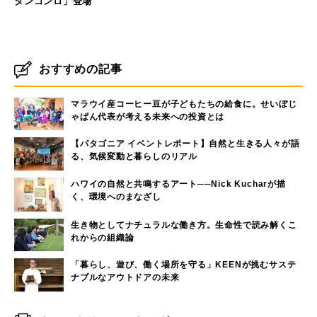
タンコンロ」登場
おすすめの記事
マラウイ産コーヒー豆が子どもたちの給食に。せいぼじ
ゃぱん代表が考える未来への投資とは
【パタゴニア イベントレポート】自然と生きる人々が語
る、気候変動と暮らしのリアル
ハワイの自然と共鳴するアート──Nick Kucharが描
く、環境へのまなざし
生き物としてナチュラルな働き方。生命性で読み解くこ
れからの組織論
「暮らし、遊び、働く場所を守る」KEENが挑むサステ
ナブルなアウトドアの未来