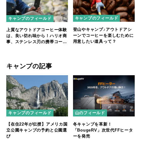
キャンプのフィールド
キャンプのフィールド
登山やキャンプ♪アウトドアシ
上質なアウトドアコーヒー体験
ーンでコーヒーを楽しむために
は、良い切れ味から！ハリオ商
用意したい道具って？
事、ステンレス刃の携帯コーヒ
ーミルを発売
キャンプの記事
キャンプのフィールド
山のフィールド
【在住22年が伝授】アメリカ国
冬キャンプを革新！
立公園キャンプの予約と公園選
「BougeRV」次世代FFヒータ
び
ーを発売