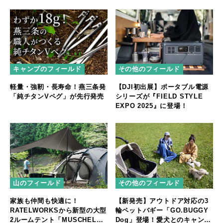
キャンプのフィールド
その他のフィールド
軽量・強靭・長寿命！燕三条発
【DJI初出展】ポータブル電源
「純チタンVペグ」が先行発売
シリーズが『FIELD STYLE
EXPO 2025』に登場！
山のフィールド
その他のフィールド
家族も仲間も快適に！
【新発売】アウトドア対応の3
RATELWORKSから新型の大型
輪ペットバギー「GO.BUGGY
2ルームテント「MUSCHEL」
Dog」登場！愛犬とのキャンプ