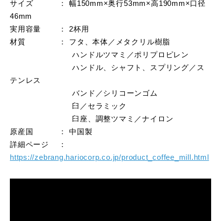
サイズ ： 幅150mm×奥行53mm×高190mm×口径
46mm
実用容量 ： 2杯用
材質 ： フタ、本体／メタクリル樹脂
ハンドルツマミ／ポリプロピレン
ハンドル、シャフト、スプリング／ス
テンレス
バンド／シリコーンゴム
臼／セラミック
臼座、調整ツマミ／ナイロン
原産国 ： 中国製
詳細ページ ：
https://zebrang.hariocorp.co.jp/product_coffee_mill.html