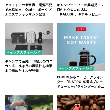
アウトドアの新常識！電源不要
キャンプコーヒーの異端児！？
で本格抽出「OutIn」ポータブ
目からウロコのU.L.
ルエスプレッソマシン登場
「KALUGII」ギアをレビュー
キャンプのフィールド
キャンプで活躍！10枚刃のコニ
カル式、挽き目の再現性を極限
キャンプのフィールド
まで高めたミルが発売
BODUMからコーヒーグライン
ダー 『BISTRO 充電式ブレー
ドコーヒーグラインダー』を発
売開始！