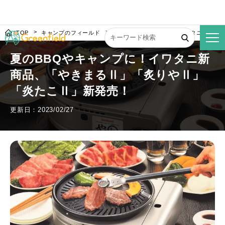
TOP
キャンプのフィールド
夏のBBQやキャンプに！イワタニ新商品
夏のBBQやキャンプに！イワタニ新
商品、「やきまるⅡ」「炙りやⅡ」
「炎たこⅡ」新発売！
更新日：2023/02/27