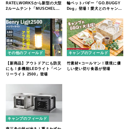
RATELWORKSから新型の大型
輪ペットバギー「GO.BUGGY
2ルームテント「MUSCHEL」
Dog」登場！愛犬とのキャンプ
誕生
やフェスをもっと快適に
その他のフィールド
キャンプのフィールド
【新商品】アウトドアにも防災
竹素材×コールマン！環境に優
にも！多機能LEDライト「ベン
しい使い切り食器が登場
リーライト 2500」登場
キャンプのフィールド
燕三条の技が光る！重さわずか