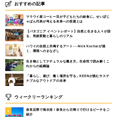
おすすめの記事
マラウイ産コーヒー豆が子どもたちの給食に。せいぼじ
ゃぱん代表が考える未来への投資とは
【パタゴニア イベントレポート】自然と生きる人々が語
る、気候変動と暮らしのリアル
ハワイの自然と共鳴するアート──Nick Kucharが描
く、環境へのまなざし
生き物としてナチュラルな働き方。生命性で読み解くこ
れからの組織論
「暮らし、遊び、働く場所を守る」KEENが挑むサステ
ナブルなアウトドアの未来
ウィークリーランキング
奈良近県で海水浴！奈良から日帰りで行けるビーチをご
1
紹介