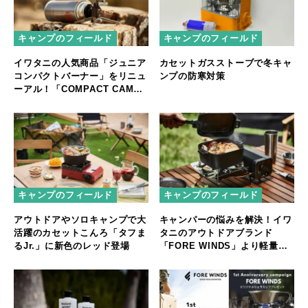
キャンプのフィールド
キャンプのフィールド
イワタニの人気商品「ジュニア
カセットガスストーブで冬キャ
コンパクトバーナー」をリニュ
ンプの防寒対策
ーアル！「COMPACT CAMP
STOVE」として新登場
キャンプのフィールド
キャンプのフィールド
アウトドアやソロキャンプで大
キャンパーの悩みを解決！イワ
活躍のカセットこんろ「タフま
タニのアウトドアブランド
るJr.」に新色のレッド登場
「FORE WINDS」より軽量・
コンパクトなダッチオーブンと
グリルプレートを新発売