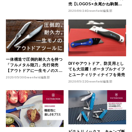
売【LOGOS×永尾かね駒製作
所 初コラボ】
2020/06/24
Greenfield編集部
一体構造で圧倒的耐久力を持つ
DIYやアウトドア、防災用とし
「フルメタル陸刀」先行発売
ても大活躍！ポータブルナイフ
【アウトドアに一生モノのステ
とユーティリティナイフを発売
ンレス屋外用ナイフを】
2020/05/30
Greenfield編集部
2020/05/22
Greenfield編集部
ビクトリノックス、キャンプ飯