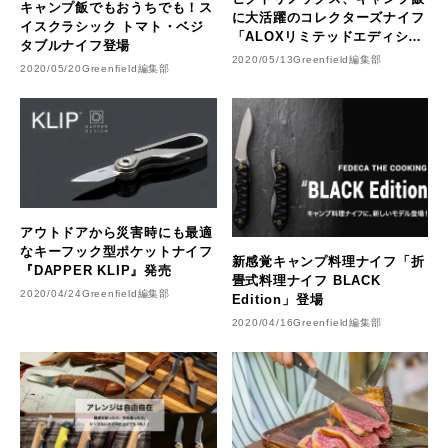
キャンプ飯でもおうちでも！ス
に大活躍のコレクターズナイフ
イスクラシック トマト・ベジ
「ALOXリミテッドエディショ
タブルナイフ登場
ン2020」を発売
2020/05/13
Greenfield編集部
2020/05/20
Greenfield編集部
アウトドアから災害時にも最適
なキーフック型ポケットナイフ
新感覚キャンプ料理ナイフ「折
『DAPPER KLIP』発売
畳式料理ナイフ BLACK
2020/04/24
Greenfield編集部
Edition」登場
2020/04/16
Greenfield編集部