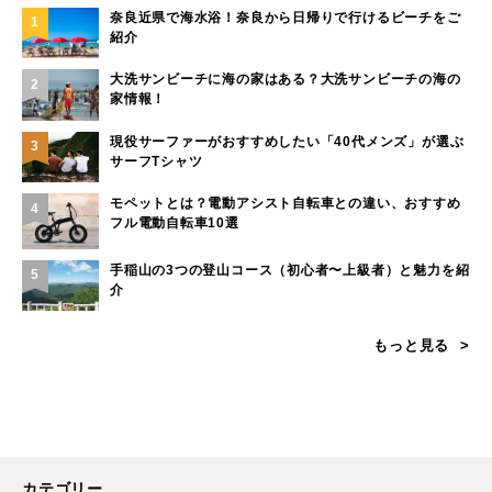
奈良近県で海水浴！奈良から日帰りで行けるビーチをご
1
紹介
大洗サンビーチに海の家はある？大洗サンビーチの海の
2
家情報！
現役サーファーがおすすめしたい「40代メンズ」が選ぶ
3
サーフTシャツ
モペットとは？電動アシスト自転車との違い、おすすめ
4
フル電動自転車10選
手稲山の3つの登山コース（初心者〜上級者）と魅力を紹
5
介
もっと見る
カテゴリー