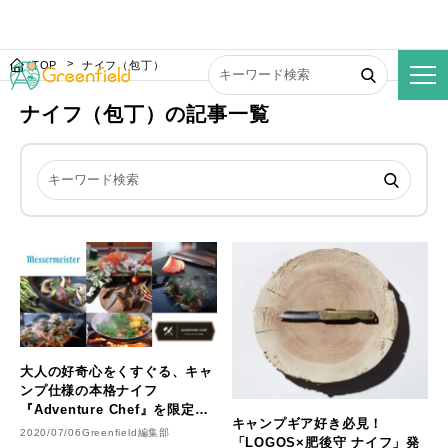
TOP
ナイフ（包丁）
ナイフ（包丁）の記事一覧
大人の好奇心をくすぐる、キャ
ンプ仕様の本格ナイフ
『Adventure Chef』を限定販
キャンプギア好き必見！
売
2020/07/06
Greenfield編集部
「LOGOS×肥後守 ナイフ」発