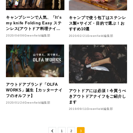
キャンプシーンで人気、「It’s
キャンプで使う包丁はステンレ
my knife Folding Easy ステ
ス製×サイズ・目的で選ぶ！お
ンレス(アウトドア料理ナイフ
すすめ10選
キット)」が新発売
2020/04/06
Greenfield編集部
2020/02/21
Greenfield編集部
アウトドアブランド「OLFA
WORKS」誕生【カッターナイ
アウトドアには必須！今買うべ
フのオルファ】
きアウトドアナイフをご紹介し
ます
2020/01/24
Greenfield編集部
2019/09/11
Greenfield編集部
1
2
3