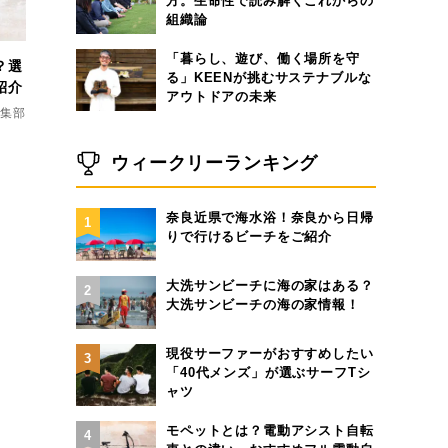
方。生命性で読み解くこれからの
組織論
「暮らし、遊び、働く場所を守
？選
る」KEENが挑むサステナブルな
紹介
アウトドアの未来
d編集部
ウィークリーランキング
奈良近県で海水浴！奈良から日帰
1
りで行けるビーチをご紹介
大洗サンビーチに海の家はある？
2
大洗サンビーチの海の家情報！
現役サーファーがおすすめしたい
3
「40代メンズ」が選ぶサーフTシ
ャツ
モペットとは？電動アシスト自転
4