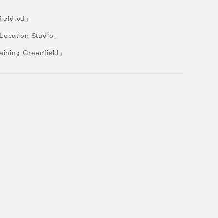
eld.od」
tion Studio」
ng.Greenfield」