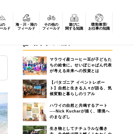
山の
海・川・湖の
その他の
遊びに
環境/教育/
ールド
フィールド
フィールド
関する知識
お仕事の知識
おすすめの記事
マラウイ産コーヒー豆が子どもた
ちの給食に。せいぼじゃぱん代表
が考える未来への投資とは
【パタゴニア イベントレポー
ト】自然と生きる人々が語る、気
候変動と暮らしのリアル
ハワイの自然と共鳴するアート
──Nick Kucharが描く、環境へ
のまなざし
生き物としてナチュラルな働き