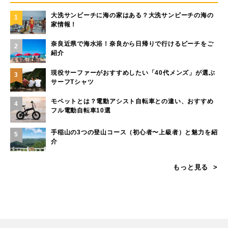
大洗サンビーチに海の家はある？大洗サンビーチの海の
1
家情報！
奈良近県で海水浴！奈良から日帰りで行けるビーチをご
2
紹介
現役サーファーがおすすめしたい「40代メンズ」が選ぶ
3
サーフTシャツ
モペットとは？電動アシスト自転車との違い、おすすめ
4
フル電動自転車10選
手稲山の3つの登山コース（初心者〜上級者）と魅力を紹
5
介
もっと見る