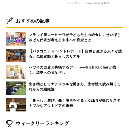
2020/02/08
Greenfield編集部
おすすめの記事
マラウイ産コーヒー豆が子どもたちの給食に。せいぼじ
ゃぱん代表が考える未来への投資とは
【パタゴニア イベントレポート】自然と生きる人々が語
る、気候変動と暮らしのリアル
ハワイの自然と共鳴するアート──Nick Kucharが描
く、環境へのまなざし
生き物としてナチュラルな働き方。生命性で読み解くこ
れからの組織論
「暮らし、遊び、働く場所を守る」KEENが挑むサステ
ナブルなアウトドアの未来
ウィークリーランキング