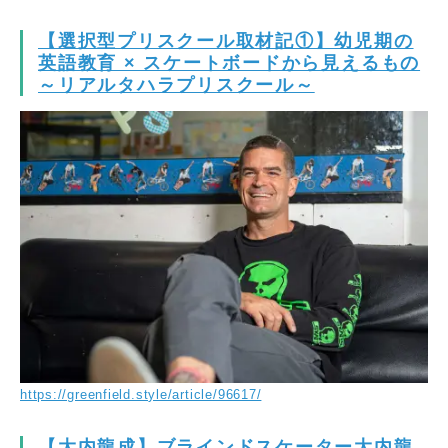
【選択型プリスクール取材記①】幼児期の
英語教育 × スケートボードから見えるもの
～リアルタハラプリスクール～
https://greenfield.style/article/96617/
【大内龍成】ブラインドスケーター大内龍