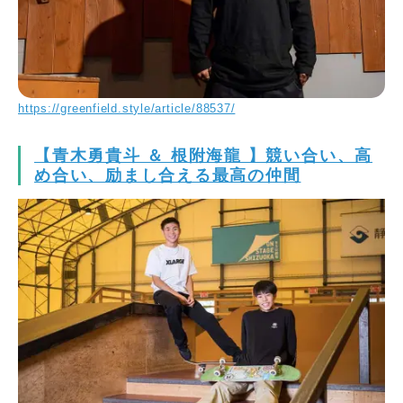
https://greenfield.style/article/88537/
【青木勇貴斗 ＆ 根附海龍 】競い合い、高
め合い、励まし合える最高の仲間