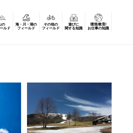
山の
海・川・湖の
その他の
遊びに
環境/教育/
ールド
フィールド
フィールド
関する知識
お仕事の知識