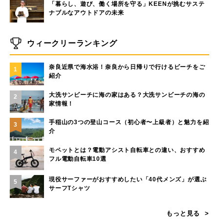
「暮らし、遊び、働く場所を守る」KEENが挑むサステ
ナブルなアウトドアの未来
ウィークリーランキング
奈良近県で海水浴！奈良から日帰りで行けるビーチをご
1
紹介
大洗サンビーチに海の家はある？大洗サンビーチの海の
2
家情報！
手稲山の3つの登山コース（初心者〜上級者）と魅力を紹
3
介
モペットとは？電動アシスト自転車との違い、おすすめ
4
フル電動自転車10選
現役サーファーがおすすめしたい「40代メンズ」が選ぶ
5
サーフTシャツ
もっと見る