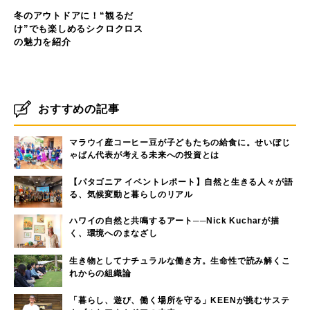
冬のアウトドアに！“観るだ
け”でも楽しめるシクロクロス
の魅力を紹介
おすすめの記事
マラウイ産コーヒー豆が子どもたちの給食に。せいぼじ
ゃぱん代表が考える未来への投資とは
【パタゴニア イベントレポート】自然と生きる人々が語
る、気候変動と暮らしのリアル
ハワイの自然と共鳴するアート──Nick Kucharが描
く、環境へのまなざし
生き物としてナチュラルな働き方。生命性で読み解くこ
れからの組織論
「暮らし、遊び、働く場所を守る」KEENが挑むサステ