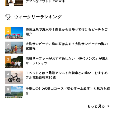
ナブルなアウトドアの未来
ウィークリーランキング
奈良近県で海水浴！奈良から日帰りで行けるビーチをご
1
紹介
大洗サンビーチに海の家はある？大洗サンビーチの海の
2
家情報！
現役サーファーがおすすめしたい「40代メンズ」が選ぶ
3
サーフTシャツ
モペットとは？電動アシスト自転車との違い、おすすめ
4
フル電動自転車10選
手稲山の3つの登山コース（初心者〜上級者）と魅力を紹
5
介
もっと見る