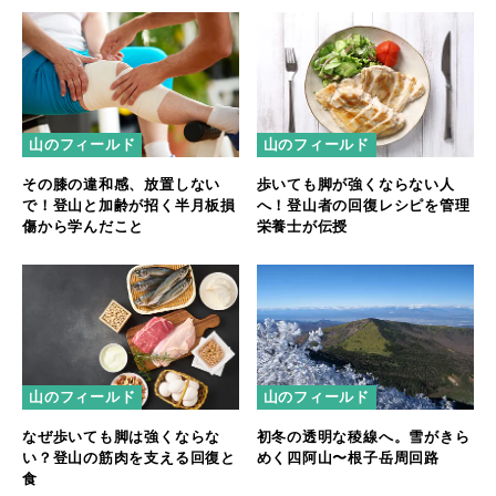
山のフィールド
山のフィールド
その膝の違和感、放置しない
歩いても脚が強くならない人
で！登山と加齢が招く半月板損
へ！登山者の回復レシピを管理
傷から学んだこと
栄養士が伝授
山のフィールド
山のフィールド
なぜ歩いても脚は強くならな
初冬の透明な稜線へ。雪がきら
い？登山の筋肉を支える回復と
めく四阿山〜根子岳周回路
食