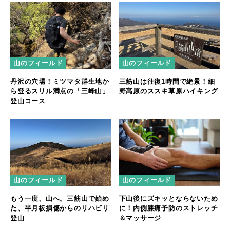
山のフィールド
山のフィールド
丹沢の穴場！ミツマタ群生地か
三筋山は往復1時間で絶景！細
ら登るスリル満点の「三峰山」
野高原のススキ草原ハイキング
登山コース
山のフィールド
山のフィールド
もう一度、山へ。三筋山で始め
下山後にズキッとならないため
た、半月板損傷からのリハビリ
に！内側膝痛予防のストレッチ
登山
＆マッサージ