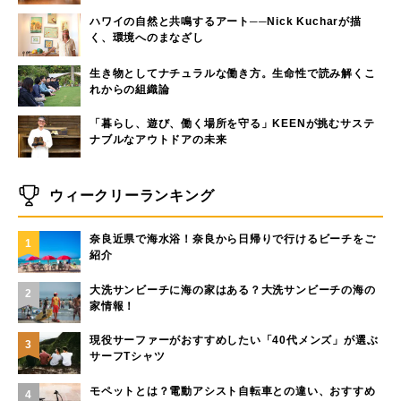
ハワイの自然と共鳴するアート──Nick Kucharが描
く、環境へのまなざし
生き物としてナチュラルな働き方。生命性で読み解くこ
れからの組織論
「暮らし、遊び、働く場所を守る」KEENが挑むサステ
ナブルなアウトドアの未来
ウィークリーランキング
奈良近県で海水浴！奈良から日帰りで行けるビーチをご
1
紹介
大洗サンビーチに海の家はある？大洗サンビーチの海の
2
家情報！
現役サーファーがおすすめしたい「40代メンズ」が選ぶ
3
サーフTシャツ
モペットとは？電動アシスト自転車との違い、おすすめ
4