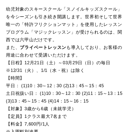
幼児対象のスキースクール「スノイルキッズスクール」
を今シーズンも引き続き開講します。世界初そして世界
唯一の「特許フリクションマット」を使用したレッスン
プログラム「マジックレッスン」が受けられるのは、関
西では六甲山だけです。
また、
プライベートレッスン
も導入しており、お客様の
用途に合わせて受講いただけます。
【日程】12月21日（土）～03月29日（日）の毎日
※12/31（火）、1/1（水・祝）は除く
【時間】
平日： (1)10：30～12：30 (2)13：45～15：45
土日祝扱い日： (1)10：30～12：30 (2)11：15～13：15
(3)13：45～15：45 (4)14：15～16：15
【対象】3歳から6歳（未就学児）
【定員】1クラス最大7名まで
【料金】7,600円/1人
※入園料別途要