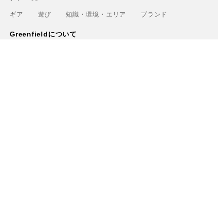
ギア
遊び
知識・環境・エリア
ブランド
Greenfieldについて
運営会社
利用規約
プライバシーポリシー
お問い合わせ
ライター
関連サービス
アウトドアショップ「Greenfield.od」
アウトドアフィールド撮影「Location Studio」
トレーニング検索サイト「Training.Greenfield」