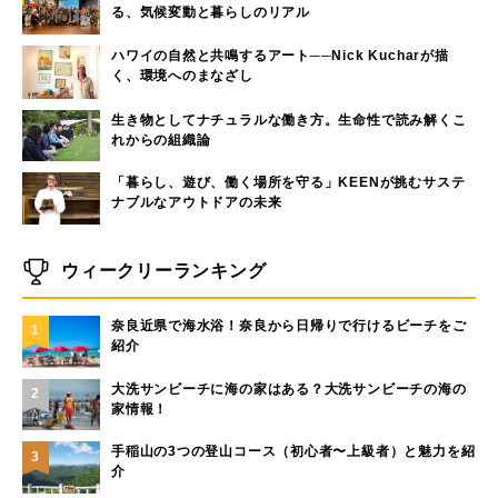
る、気候変動と暮らしのリアル
ハワイの自然と共鳴するアート──Nick Kucharが描
く、環境へのまなざし
生き物としてナチュラルな働き方。生命性で読み解くこ
れからの組織論
「暮らし、遊び、働く場所を守る」KEENが挑むサステ
ナブルなアウトドアの未来
ウィークリーランキング
奈良近県で海水浴！奈良から日帰りで行けるビーチをご
1
紹介
大洗サンビーチに海の家はある？大洗サンビーチの海の
2
家情報！
手稲山の3つの登山コース（初心者〜上級者）と魅力を紹
3
介