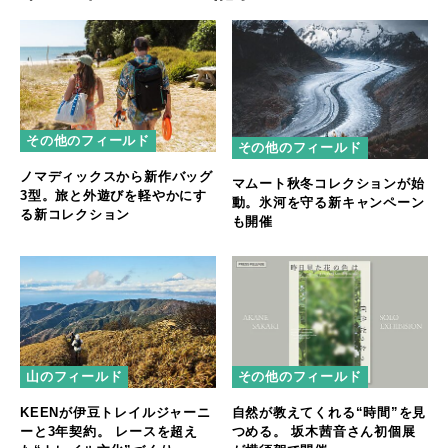
その他のフィールド
その他のフィールド
ノマディックスから新作バッグ
マムート秋冬コレクションが始
3型。旅と外遊びを軽やかにす
動。氷河を守る新キャンペーン
る新コレクション
も開催
山のフィールド
その他のフィールド
KEENが伊豆トレイルジャーニ
自然が教えてくれる“時間”を見
ーと3年契約。 レースを超え
つめる。 坂木茜音さん初個展