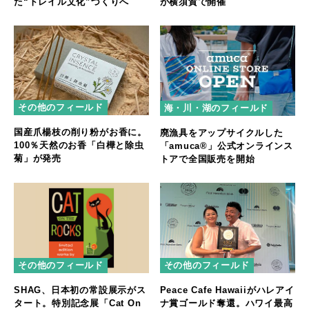
た“トレイル文化”づくりへ
が横須賀で開催
その他のフィールド
海・川・湖のフィールド
国産爪楊枝の削り粉がお香に。
廃漁具をアップサイクルした
100％天然のお香「白樺と除虫
「amuca®」公式オンラインス
菊」が発売
トアで全国販売を開始
その他のフィールド
その他のフィールド
SHAG、日本初の常設展示がス
Peace Cafe Hawaiiがハレアイ
タート。特別記念展「Cat On
ナ賞ゴールド奪還。ハワイ最高