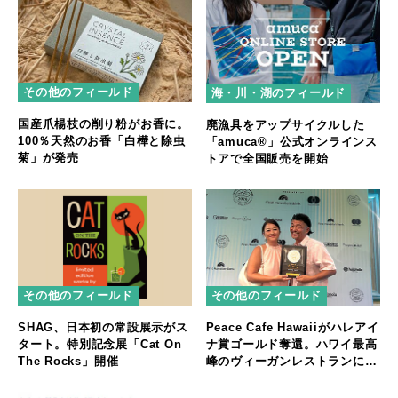
その他のフィールド
海・川・湖のフィールド
国産爪楊枝の削り粉がお香に。
廃漁具をアップサイクルした
100％天然のお香「白樺と除虫
「amuca®」公式オンラインス
菊」が発売
トアで全国販売を開始
その他のフィールド
その他のフィールド
SHAG、日本初の常設展示がス
Peace Cafe Hawaiiがハレアイ
タート。特別記念展「Cat On
ナ賞ゴールド奪還。ハワイ最高
The Rocks」開催
峰のヴィーガンレストランに返
り咲く