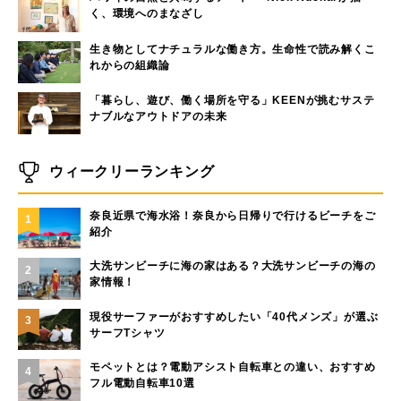
く、環境へのまなざし
生き物としてナチュラルな働き方。生命性で読み解くこ
れからの組織論
「暮らし、遊び、働く場所を守る」KEENが挑むサステ
ナブルなアウトドアの未来
ウィークリーランキング
奈良近県で海水浴！奈良から日帰りで行けるビーチをご
1
紹介
大洗サンビーチに海の家はある？大洗サンビーチの海の
2
家情報！
現役サーファーがおすすめしたい「40代メンズ」が選ぶ
3
サーフTシャツ
モペットとは？電動アシスト自転車との違い、おすすめ
4
フル電動自転車10選