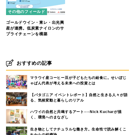
その他のフィールド
ゴールドウイン・東レ・出光興
産が連携。低炭素ナイロンのサ
プライチェーンを構築
おすすめの記事
マラウイ産コーヒー豆が子どもたちの給食に。せいぼじ
ゃぱん代表が考える未来への投資とは
【パタゴニア イベントレポート】自然と生きる人々が語
る、気候変動と暮らしのリアル
ハワイの自然と共鳴するアート──Nick Kucharが描
く、環境へのまなざし
生き物としてナチュラルな働き方。生命性で読み解くこ
れからの組織論