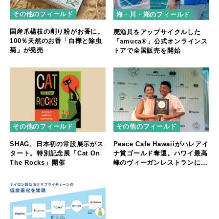
その他のフィールド
海・川・湖のフィールド
国産爪楊枝の削り粉がお香に。
廃漁具をアップサイクルした
100％天然のお香「白樺と除虫
「amuca®」公式オンラインス
菊」が発売
トアで全国販売を開始
その他のフィールド
その他のフィールド
SHAG、日本初の常設展示がス
Peace Cafe Hawaiiがハレアイ
タート。特別記念展「Cat On
ナ賞ゴールド奪還。ハワイ最高
The Rocks」開催
峰のヴィーガンレストランに返
り咲く