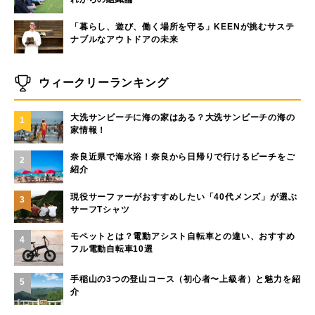
「暮らし、遊び、働く場所を守る」KEENが挑むサステ
ナブルなアウトドアの未来
ウィークリーランキング
大洗サンビーチに海の家はある？大洗サンビーチの海の
1
家情報！
奈良近県で海水浴！奈良から日帰りで行けるビーチをご
2
紹介
現役サーファーがおすすめしたい「40代メンズ」が選ぶ
3
サーフTシャツ
モペットとは？電動アシスト自転車との違い、おすすめ
4
フル電動自転車10選
手稲山の3つの登山コース（初心者〜上級者）と魅力を紹
5
介