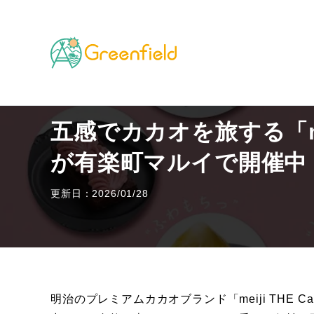
TOP
五感でカカオを旅する「meiji THE Cacao」
五感でカカオを旅する「mei
が有楽町マルイで開催中
更新日：2026/01/28
明治のプレミアムカカオブランド「meiji THE