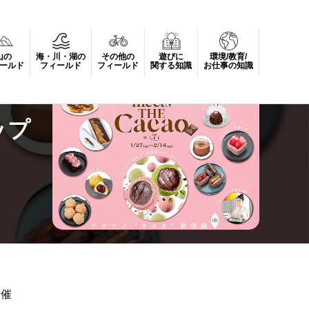
山の
海・川・湖の
その他の
遊びに
環境/教育/
ールド
フィールド
フィールド
関する知識
お仕事の知識
ップ
開催